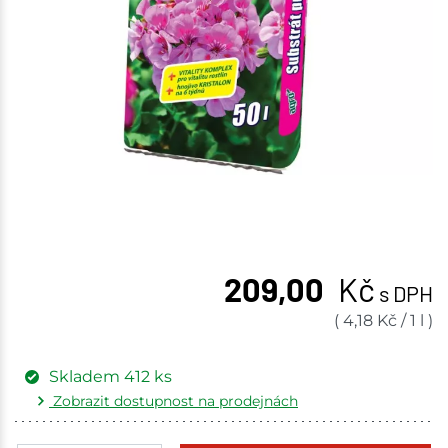
209,00
Kč
s DPH
(
4,18
Kč
/
1 l
)
Skladem
412
ks
Zobrazit dostupnost na prodejnách
Žďár nad Sázavou
63 ks