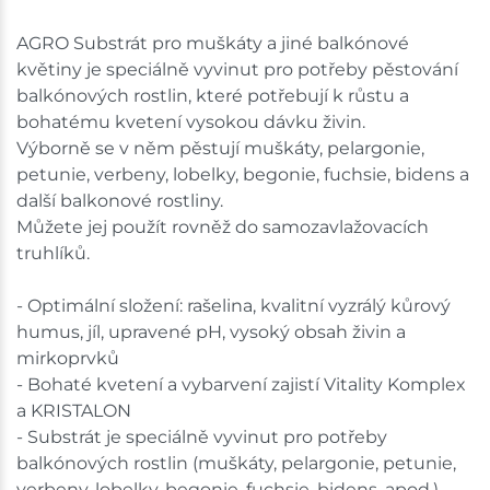
shopu.
AGRO Substrát pro muškáty a jiné balkónové
květiny je speciálně vyvinut pro potřeby pěstování
balkónových rostlin, které potřebují k růstu a
bohatému kvetení vysokou dávku živin.
Výborně se v něm pěstují muškáty, pelargonie,
petunie, verbeny, lobelky, begonie, fuchsie, bidens a
další balkonové rostliny.
Můžete jej použít rovněž do samozavlažovacích
truhlíků.
- Optimální složení: rašelina, kvalitní vyzrálý kůrový
humus, jíl, upravené pH, vysoký obsah živin a
mirkoprvků
- Bohaté kvetení a vybarvení zajistí Vitality Komplex
a KRISTALON
- Substrát je speciálně vyvinut pro potřeby
balkónových rostlin (muškáty, pelargonie, petunie,
verbeny, lobelky, begonie, fuchsie, bidens, apod.),