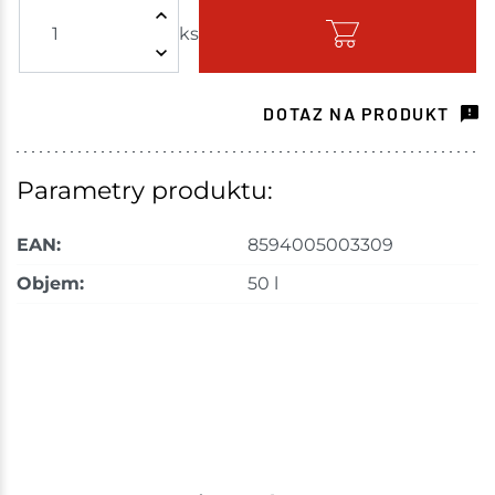
ks
Skladem - ihned k odeslání
Choceň
4 ks
DOTAZ NA PRODUKT
Skladem na prodejně - doručení do 7 dnů
Havlíčkův Brod
49 ks
Parametry produktu:
Skladem na prodejně - doručení do 7 dnů
EAN:
8594005003309
Tišnov
64 ks
Objem:
50 l
Skladem na prodejně - doručení do 7 dnů
Skuteč
44 ks
Skladem na prodejně - doručení do 7 dnů
Velké Meziříčí
23 ks