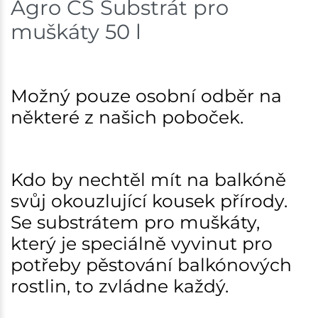
Agro CS Substrát pro
Skladem na prodejně - doručení do 7 dnů
muškáty 50 l
Bystřice
78 ks
Skladem na prodejně - doručení do 7 dnů
Možný pouze osobní odběr na
Mohelnice
37 ks
některé z našich poboček.
Skladem na prodejně - doručení do 7 dnů
Nové Město
36 ks
Kdo by nechtěl mít na balkóně
svůj okouzlující kousek přírody.
Skladem na prodejně - doručení do 7 dnů
Se substrátem pro muškáty,
Velká Bíteš
14 ks
který je speciálně vyvinut pro
potřeby pěstování balkónových
Skladem na prodejně - doručení do 7 dnů
rostlin, to zvládne každý.
Skladové množství na prodejnách je pouze orientační.
Ceny na prodejnách se mohou lišit od cen na e-