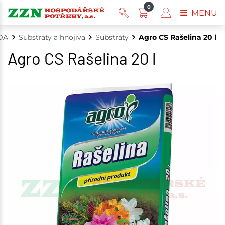
0
MENU
DA
Substráty a hnojiva
Substráty
Agro CS Rašelina 20 l
Agro CS Rašelina 20 l