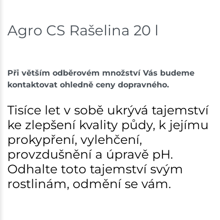
Bystřice
16 ks
Agro CS Rašelina 20 l
Skladem na prodejně - doručení do 7 dnů
Mohelnice
6 ks
Při větším odběrovém množství Vás budeme
Skladem na prodejně - doručení do 7 dnů
kontaktovat ohledně ceny dopravného.
Nové Město
7 ks
Tisíce let v sobě ukrývá tajemství
Skladem na prodejně - doručení do 7 dnů
ke zlepšení kvality půdy, k jejímu
prokypření, vylehčení,
Velká Bíteš
13 ks
provzdušnění a úpravě pH.
Skladem na prodejně - doručení do 7 dnů
Odhalte toto tajemství svým
rostlinám, odmění se vám.
Skladové množství na prodejnách je pouze orientační.
Ceny na prodejnách se mohou lišit od cen na e-
shopu.