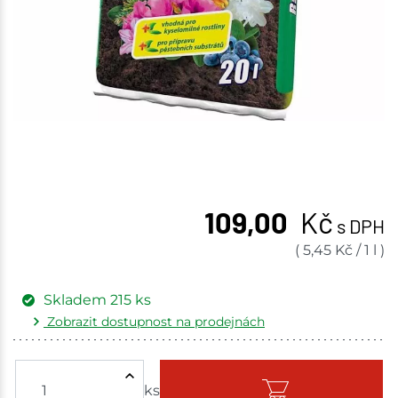
109,00
Kč
s DPH
(
5,45
Kč
/
1 l
)
Skladem
215
ks
Zobrazit dostupnost na prodejnách
Žďár nad Sázavou
25 ks
ks
Skladem - ihned k odeslání