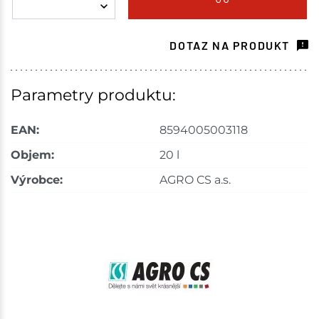
Choceň
16 ks
DOTAZ NA PRODUKT
Skladem na prodejně - doručení do 7 dnů
Havlíčkův Brod
10 ks
Parametry produktu:
Skladem na prodejně - doručení do 7 dnů
EAN:
8594005003118
Tišnov
39 ks
Objem:
20 l
Výrobce:
AGRO CS a.s.
Skladem na prodejně - doručení do 7 dnů
Skuteč
20 ks
Skladem na prodejně - doručení do 7 dnů
Velké Meziříčí
63 ks
Skladem na prodejně - doručení do 7 dnů