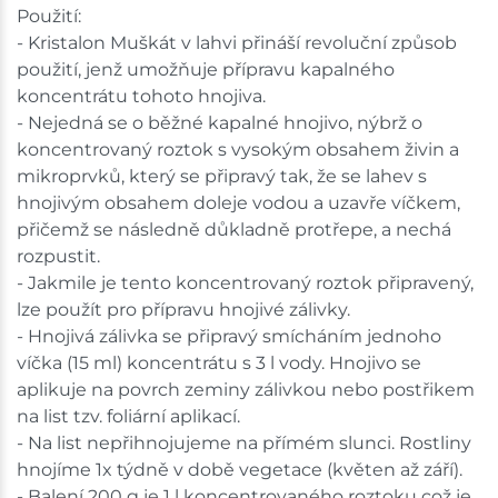
Použití:
- Kristalon Muškát v lahvi přináší revoluční způsob
použití, jenž umožňuje přípravu kapalného
koncentrátu tohoto hnojiva.
- Nejedná se o běžné kapalné hnojivo, nýbrž o
koncentrovaný roztok s vysokým obsahem živin a
mikroprvků, který se připravý tak, že se lahev s
hnojivým obsahem doleje vodou a uzavře víčkem,
přičemž se následně důkladně protřepe, a nechá
rozpustit.
- Jakmile je tento koncentrovaný roztok připravený,
lze použít pro přípravu hnojivé zálivky.
- Hnojivá zálivka se připravý smícháním jednoho
víčka (15 ml) koncentrátu s 3 l vody. Hnojivo se
aplikuje na povrch zeminy zálivkou nebo postřikem
na list tzv. foliární aplikací.
- Na list nepřihnojujeme na přímém slunci. Rostliny
hnojíme 1x týdně v době vegetace (květen až září).
- Balení 200 g je 1 l koncentrovaného roztoku což je