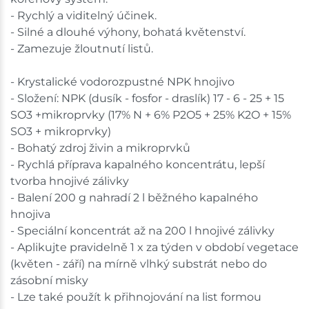
- Rychlý a viditelný účinek.
- Silné a dlouhé výhony, bohatá květenství.
- Zamezuje žloutnutí listů.
- Krystalické vodorozpustné NPK hnojivo
- Složení: NPK (dusík - fosfor - draslík) 17 - 6 - 25 + 15
SO3 +mikroprvky (17% N + 6% P2O5 + 25% K2O + 15%
SO3 + mikroprvky)
- Bohatý zdroj živin a mikroprvků
- Rychlá příprava kapalného koncentrátu, lepší
tvorba hnojivé zálivky
- Balení 200 g nahradí 2 l běžného kapalného
hnojiva
- Speciální koncentrát až na 200 l hnojivé zálivky
- Aplikujte pravidelně 1 x za týden v období vegetace
(květen - září) na mírně vlhký substrát nebo do
zásobní misky
- Lze také použít k přihnojování na list formou