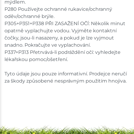
mýdlem.
P280 Používejte ochranné rukavice/ochranný
oděv/ochranné brýle.
P305+P351+P338 PŘI ZASAŽENÍ OČÍ: Několik minut
opatrně vyplachujte vodou. Vyjměte kontaktní
čočky, jsou-li nasazeny, a pokud je lze vyjmout
snadno. Pokračujte ve vyplachování.
P337+P313 Přetrvává-li podráždění očí: vyhledejte
lékařskou pomoc/ošetření.
Tyto údaje jsou pouze informativní. Prodejce neručí
za škody způsobené nesprávným použitím hnojiva.