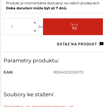
Produkt je momentálně dostupný na našich prodejnách.
Doba doručení může být až 7 dnů.
Skuteč
8 ks
ks
Skladem na prodejně - doručení do 7 dnů
Mohelnice
28 ks
DOTAZ NA PRODUKT
Skladem na prodejně - doručení do 7 dnů
Skladové množství na prodejnách je pouze orientační.
Parametry produktu:
Ceny na prodejnách se mohou lišit od cen na e-
shopu.
EAN:
8594005006751
Soubory ke stažení