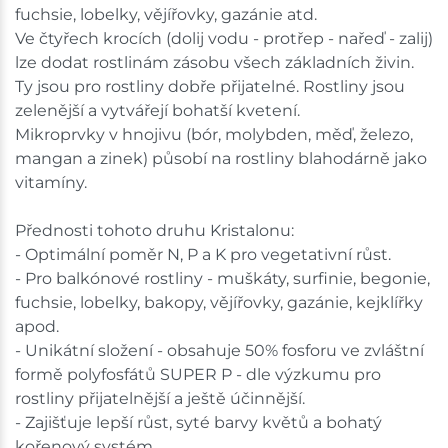
fuchsie, lobelky, vějířovky, gazánie atd.
Ve čtyřech krocích (dolij vodu - protřep - nařeď - zalij)
lze dodat rostlinám zásobu všech základních živin.
Ty jsou pro rostliny dobře přijatelné. Rostliny jsou
zelenější a vytvářejí bohatší kvetení.
Mikroprvky v hnojivu (bór, molybden, měď, železo,
mangan a zinek) působí na rostliny blahodárně jako
vitamíny.
Přednosti tohoto druhu Kristalonu:
- Optimální poměr N, P a K pro vegetativní růst.
- Pro balkónové rostliny - muškáty, surfinie, begonie,
fuchsie, lobelky, bakopy, vějířovky, gazánie, kejklířky
apod.
- Unikátní složení - obsahuje 50% fosforu ve zvláštní
formě polyfosfátů SUPER P - dle výzkumu pro
rostliny přijatelnější a ještě účinnější.
- Zajišťuje lepší růst, syté barvy květů a bohatý
kořenový systém.