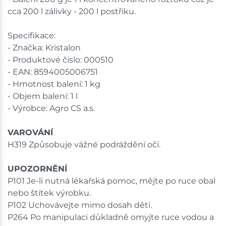
cca 200 l zálivky - 200 l postřiku.
Specifikace:
- Značka: Kristalon
- Produktové číslo: 000510
- EAN: 8594005006751
- Hmotnost balení: 1 kg
- Objem balení: 1 l
- Výrobce: Agro CS a.s.
VAROVÁNÍ
H319 Způsobuje vážné podráždění očí.
UPOZORNĚNÍ
P101 Je-li nutná lékařská pomoc, mějte po ruce obal
nebo štítek výrobku.
P102 Uchovávejte mimo dosah dětí.
P264 Po manipulaci důkladně omyjte ruce vodou a