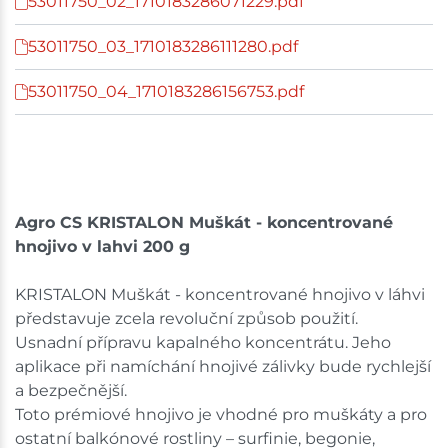
53011750_02_1710183286071229.pdf
53011750_03_1710183286111280.pdf
53011750_04_1710183286156753.pdf
Agro CS KRISTALON Muškát - koncentrované
hnojivo v lahvi 200 g
KRISTALON Muškát - koncentrované hnojivo v láhvi
představuje zcela revoluční způsob použití.
Usnadní přípravu kapalného koncentrátu. Jeho
aplikace při namíchání hnojivé zálivky bude rychlejší
a bezpečnější.
Toto prémiové hnojivo je vhodné pro muškáty a pro
ostatní balkónové rostliny – surfinie, begonie,