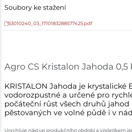
Skladem na prodejně - doručení do 7 dnů
Soubory ke stažení
Choceň
53010240_03_1710183288577425.pdf
Skladem na prodejně - doručení do 7 dnů
Havlíčkův Brod
Skladem na prodejně - doručení do 7 dnů
Agro CS Kristalon Jahoda 0,5
Skuteč
Skladem na prodejně - doručení do 7 dnů
KRISTALON Jahoda je krystalické E
Velké Meziříčí
vodorozpustné a určené pro rychle
počáteční růst všech druhů jahod
Skladem na prodejně - doručení do 7 dnů
pěstovaných ve volné půdě i v ná
Bystřice
Urychluje nástup produkčního období a výsledkem jso
Skladem na prodejně - doručení do 7 dnů