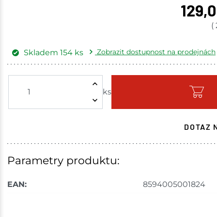
129,
(
Zobrazit dostupnost na prodejnách
Skladem
154
ks
Žďár nad Sázavou
ks
Skladem - ihned k odeslání
Mohelnice
DOTAZ 
Skladem na prodejně - doručení do 7 dnů
Nové Město
Parametry produktu:
Skladem na prodejně - doručení do 7 dnů
EAN:
8594005001824
Velká Bíteš