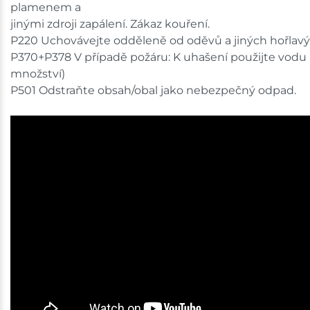
plamenem a
jinými zdroji zapálení. Zákaz kouření.
P220 Uchovávejte odděleně od oděvů a jiných hořlavý
P370+P378 V případě požáru: K uhašení použijte vodu
množství)
P501 Odstraňte obsah/obal jako nebezpečný odpad.