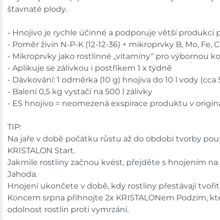
šťavnaté plody.
Tišnov
- Hnojivo je rychle účinné a podporuje větší produkci 
Skladem na prodejně - doručení do 7 dnů
- Poměr živin N-P-K (12-12-36) + mikroprvky B, Mo, Fe, 
- Mikroprvky jako rostlinné „vitamíny“ pro výbornou kon
Skladové množství na prodejnách je pouze orientační.
- Aplikuje se zálivkou i postřikem 1 x týdně
Ceny na prodejnách se mohou lišit od cen na e-shopu.
- Dávkování: 1 odměrka (10 g) hnojiva do 10 l vody (cca
- Balení 0,5 kg vystačí na 500 l zálivky
- ES hnojivo = neomezená exspirace produktu v origin
TIP:
Na jaře v době počátku růstu až do období tvorby pou
KRISTALON Start.
Jakmile rostliny začnou kvést, přejděte s hnojením 
Jahoda.
Hnojení ukončete v době, kdy rostliny přestávají tvořit
Koncem srpna přihnojte 2x KRISTALONem Podzim, kte
odolnost rostlin proti vymrzání.