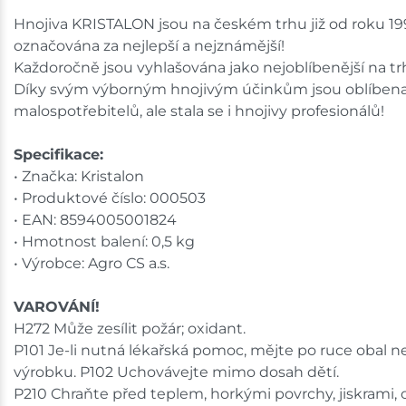
Hnojiva KRISTALON jsou na českém trhu již od roku 199
označována za nejlepší a nejznámější!
Každoročně jsou vyhlašována jako nejoblíbenější na tr
Díky svým výborným hnojivým účinkům jsou oblíbena
malospotřebitelů, ale stala se i hnojivy profesionálů!
Specifikace:
• Značka: Kristalon
• Produktové číslo: 000503
• EAN: 8594005001824
• Hmotnost balení: 0,5 kg
• Výrobce: Agro CS a.s.
VAROVÁNÍ!
H272 Může zesílit požár; oxidant.
P101 Je-li nutná lékařská pomoc, mějte po ruce obal n
výrobku. P102 Uchovávejte mimo dosah dětí.
P210 Chraňte před teplem, horkými povrchy, jiskrami,