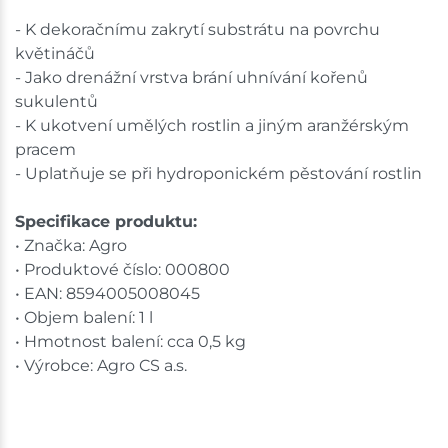
- K dekoračnímu zakrytí substrátu na povrchu
květináčů
- Jako drenážní vrstva brání uhnívání kořenů
sukulentů
- K ukotvení umělých rostlin a jiným aranžérským
pracem
- Uplatňuje se při hydroponickém pěstování rostlin
Specifikace produktu:
• Značka: Agro
• Produktové číslo: 000800
• EAN: 8594005008045
• Objem balení: 1 l
• Hmotnost balení: cca 0,5 kg
• Výrobce: Agro CS a.s.