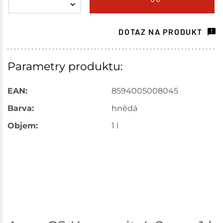
Choceň
9 ks
DOTAZ NA PRODUKT
Skladem na prodejně - doručení do 7 dnů
Havlíčkův Brod
13 ks
Parametry produktu:
Skladem na prodejně - doručení do 7 dnů
EAN:
8594005008045
Tišnov
31 ks
Barva:
hnědá
Objem:
1 l
Skladem na prodejně - doručení do 7 dnů
Skuteč
7 ks
Skladem na prodejně - doručení do 7 dnů
Nové Město
8 ks
Skladem na prodejně - doručení do 7 dnů