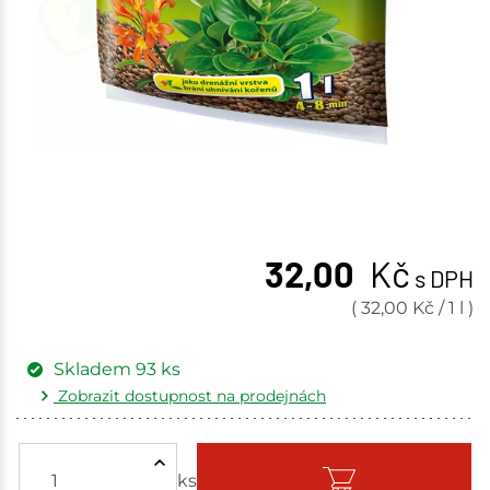
32,00
Kč
s DPH
(
32,00
Kč
/
1 l
)
Skladem
93
ks
Zobrazit dostupnost na prodejnách
Žďár nad Sázavou
25 ks
ks
Skladem - ihned k odeslání