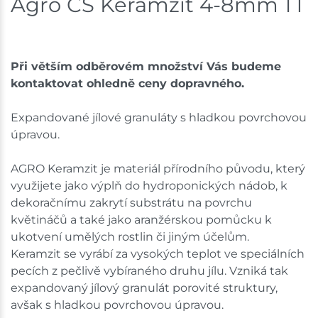
Agro CS Keramzit 4-8mm 1 l
Skladové množství na prodejnách je pouze orientační.
Ceny na prodejnách se mohou lišit od cen na e-
shopu.
Při větším odběrovém množství Vás budeme
kontaktovat ohledně ceny dopravného.
Expandované jílové granuláty s hladkou povrchovou
úpravou.
AGRO Keramzit je materiál přírodního původu, který
využijete jako výplň do hydroponických nádob, k
dekoračnímu zakrytí substrátu na povrchu
květináčů a také jako aranžérskou pomůcku k
ukotvení umělých rostlin či jiným účelům.
Keramzit se vyrábí za vysokých teplot ve speciálních
pecích z pečlivě vybíraného druhu jílu. Vzniká tak
expandovaný jílový granulát porovité struktury,
avšak s hladkou povrchovou úpravou.