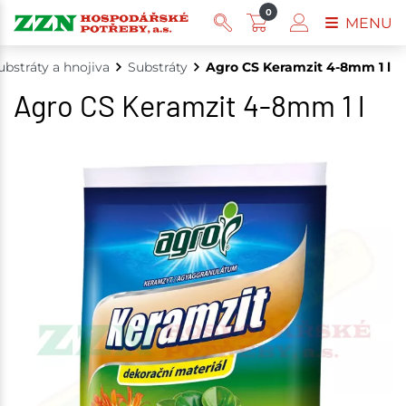
0
MENU
ubstráty a hnojiva
Substráty
Agro CS Keramzit 4-8mm 1 l
Agro CS Keramzit 4-8mm 1 l