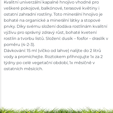
Ceny na prodejnách se mohou lišit od cen na e-
Kvalitní univerzální kapalné hnojivo vhodné pro
shopu.
veškeré pokojové, balkónové, terasové květiny i
ostatní zahradní rostliny. Toto minerální hnojivo je
bohaté na organické a minerální látky a stopové
prvky. Díky svému složení dodáva rostlinám kvalitní
výživu pro správný zdravý růst, bohaté kvetení
rostlin a tvorbu listů. Složení: dusík – fosfor – draslík v
poměru (4-2-3).
Dávkování: 15 ml (víčko od lahve) nalijte do 2 litrů
vody a promíchejte. Roztokem přihnojujte 1x za 2
týdny po celé vegetační období, 1x měsíčně v
ostatních měsících.