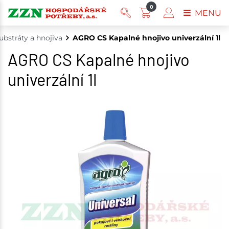
0
MENU
ubstráty a hnojiva
AGRO CS Kapalné hnojivo univerzální 1l
AGRO CS Kapalné hnojivo
univerzální 1l