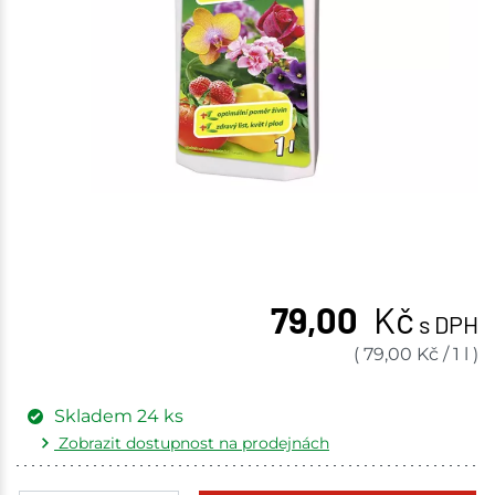
79,00
Kč
s DPH
(
79,00
Kč
/
1 l
)
Skladem
24
ks
Zobrazit dostupnost na prodejnách
Žďár nad Sázavou
1 ks