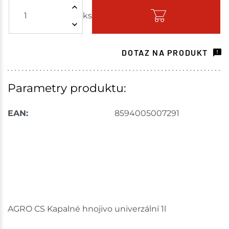
ks
Skladem - ihned k odeslání
Tišnov
3 ks
DOTAZ NA PRODUKT
Skladem na prodejně - doručení do 7 dnů
Skuteč
8 ks
Parametry produktu:
Skladem na prodejně - doručení do 7 dnů
EAN:
8594005007291
Bystřice
11 ks
Skladem na prodejně - doručení do 7 dnů
Velká Bíteš
1 ks
Skladem na prodejně - doručení do 7 dnů
AGRO CS Kapalné hnojivo univerzální 1l
Skladové množství na prodejnách je pouze orientační.