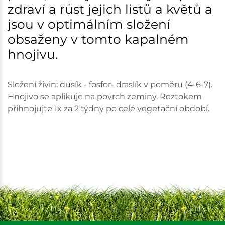
zdraví a růst jejich listů a květů a
shopu.
jsou v optimálním složení
obsaženy v tomto kapalném
hnojivu.
Složení živin: dusík - fosfor- draslík v poměru (4-6-7).
Hnojivo se aplikuje na povrch zeminy. Roztokem
přihnojujte 1x za 2 týdny po celé vegetační období.