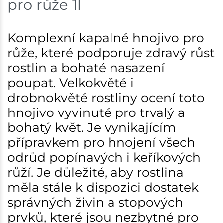
pro růže 1l
Skladem na prodejně - doručení do 7 dnů
Bystřice
11 ks
Komplexní kapalné hnojivo pro
růže, které podporuje zdravý růst
Skladem na prodejně - doručení do 7 dnů
rostlin a bohaté nasazení
Mohelnice
5 ks
poupat. Velkokvěté i
drobnokvěté rostliny ocení toto
Skladem na prodejně - doručení do 7 dnů
hnojivo vyvinuté pro trvalý a
Nové Město
3 ks
bohatý květ. Je vynikajícím
přípravkem pro hnojení všech
Skladem na prodejně - doručení do 7 dnů
odrůd popínavých i keříkových
Velká Bíteš
8 ks
růží. Je důležité, aby rostlina
měla stále k dispozici dostatek
Skladem na prodejně - doručení do 7 dnů
správných živin a stopových
Skladové množství na prodejnách je pouze orientační.
prvků, které jsou nezbytné pro
Ceny na prodejnách se mohou lišit od cen na e-