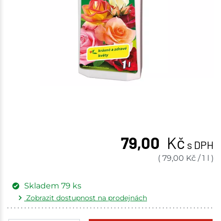
79,00
Kč
s DPH
(
79,00
Kč
/
1 l
)
Skladem
79
ks
Zobrazit dostupnost na prodejnách
Žďár nad Sázavou
9 ks