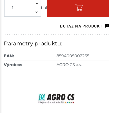
bal
Skladem - ihned k odeslání
Choceň
16 bal
DOTAZ NA PRODUKT
Skladem na prodejně - doručení do 7 dnů
Bystřice
8 bal
Parametry produktu:
Skladem na prodejně - doručení do 7 dnů
EAN:
8594005002265
Skladové množství na prodejnách je pouze orientační.
Výrobce:
AGRO CS a.s.
Ceny na prodejnách se mohou lišit od cen na e-
shopu.