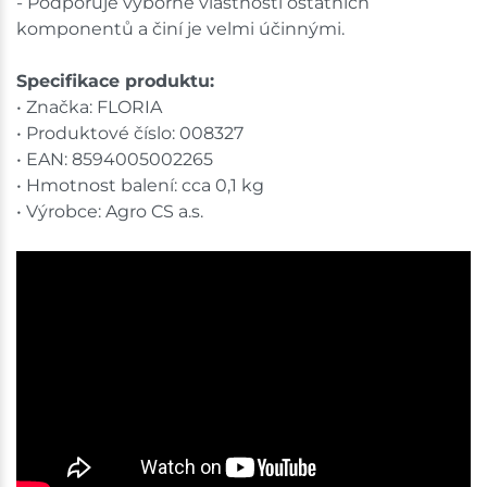
- Podporuje výborné vlastnosti ostatních
komponentů a činí je velmi účinnými.
Specifikace produktu:
• Značka: FLORIA
• Produktové číslo: 008327
• EAN: 8594005002265
• Hmotnost balení: cca 0,1 kg
• Výrobce: Agro CS a.s.