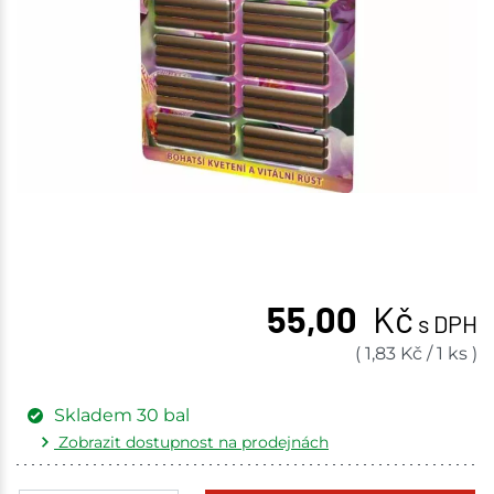
55,00
Kč
s DPH
(
1,83
Kč
/
1 ks
)
Skladem
30
bal
Zobrazit dostupnost na prodejnách
Žďár nad Sázavou
6 bal