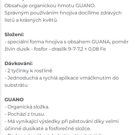
Obsahuje organickou hmotu GUANO.
Správným používáním hnojiva docílíme zdravých
listů a krásných květů.
Složení:
- speciální forma hnojiva s obsahem GUANA, poměr
živin dusík - fosfor - draslík 9-7-7,2 + 0,08 Fe
Dávkování:
- 2 tyčinky k rostlině
- Jednoduchá a rychlá aplikace vmáčknutím do
substrátu
GUANO
- Organická složka.
- Pochází z trusu.
- Má vynikající výsledky při pěstování díky velmi
účinné dusíkaté a fosforečné složce.