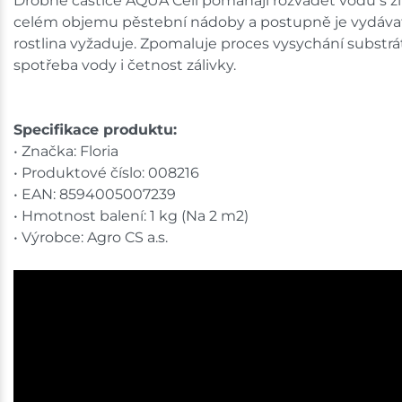
Drobné částice AQUA Cell pomáhají rozvádět vodu s ž
celém objemu pěstební nádoby a postupně je vydávat 
rostlina vyžaduje. Zpomaluje proces vysychání substrát
spotřeba vody i četnost zálivky.
Specifikace produktu:
• Značka: Floria
• Produktové číslo: 008216
• EAN: 8594005007239
• Hmotnost balení: 1 kg (Na 2 m2)
• Výrobce: Agro CS a.s.