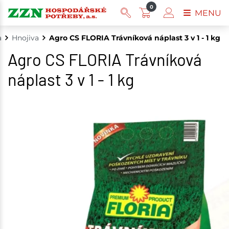
0
MENU
a
Hnojiva
Agro CS FLORIA Trávníková náplast 3 v 1 - 1 kg
Agro CS FLORIA Trávníková
náplast 3 v 1 - 1 kg