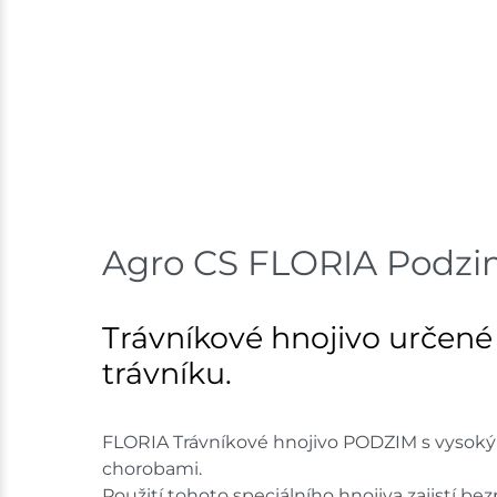
Agro CS FLORIA Podzim
Trávníkové hnojivo určené
trávníku.
FLORIA Trávníkové hnojivo PODZIM s vysokým
chorobami.
Použití tohoto speciálního hnojiva zajistí b