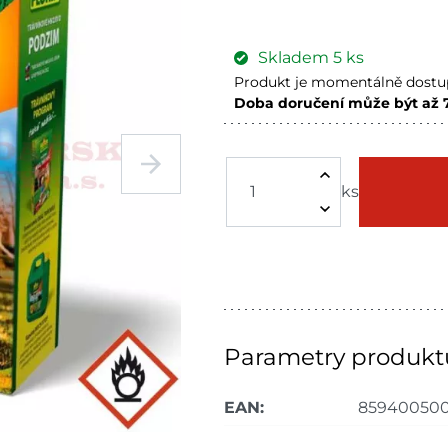
Skladem
5
ks
Produkt je momentálně dostup
Doba doručení může být až 
Skuteč
Skladem n
Mohelnice
Skladem n
ks
Skladové množství na prodejn
Ceny na prodejnách se moho
Parametry produkt
EAN:
859400500