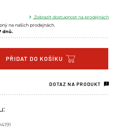
Zobrazit dostupnost na prodejnách
ný na našich prodejnách.
7 dnů.
a prodejně - doručení do 7 dnů
4 ks
a prodejně - doručení do 7 dnů
1 ks
PŘIDAT DO KOŠÍKU
ách je pouze orientační.
u lišit od cen na e-shopu.
DOTAZ NA PRODUKT
u:
4191