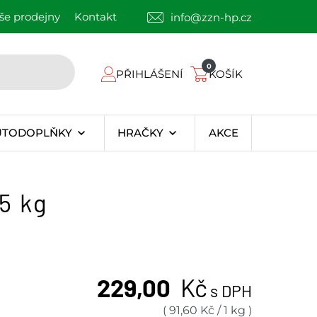
še prodejny
Kontakt
info@zzn-hp.cz
0
PŘIHLÁŠENÍ
KOŠÍK
UTODOPLŇKY
HRAČKY
AKCE
5 kg
229,00
Kč
s DPH
(
91,60
Kč
/
1 kg
)