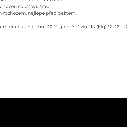
enovou soustavu trav.
m rozhozem, nejlépe před deštěm.
hem draslíku na trhu (42 %), poměr živin NK (Mg) 12-42 +