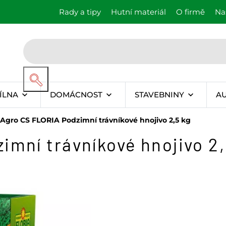
Rady a tipy
Hutní materiál
O firmě
Na
ÍLNA
DOMÁCNOST
STAVEBNINY
A
Agro CS FLORIA Podzimní trávníkové hnojivo 2,5 kg
imní trávníkové hnojivo 2,