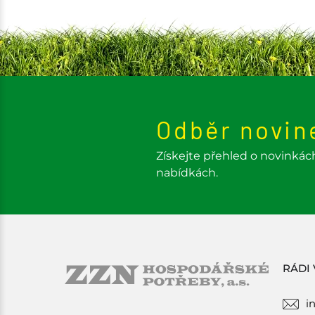
Odběr novin
Získejte přehled o novinkác
nabídkách.
RÁDI
i