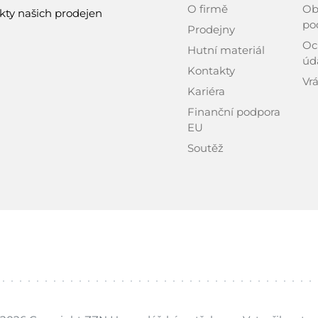
O firmě
Ob
kty našich prodejen
po
Prodejny
Oc
Hutní materiál
úd
Kontakty
Vrá
Kariéra
Finanční podpora
EU
Soutěž