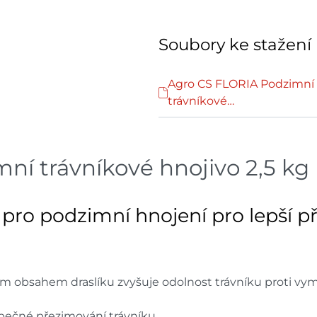
Soubory ke stažení
Agro CS FLORIA Podzimní
trávníkové…
ní trávníkové hnojivo 2,5 kg
 pro podzimní hnojení pro lepší p
 obsahem draslíku zvyšuje odolnost trávníku proti vym
ezpečné přezimování trávníku.