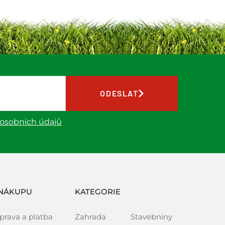
ODESLAT
 osobních údajů
NÁKUPU
KATEGORIE
prava a platba
Zahrada
Stavebniny