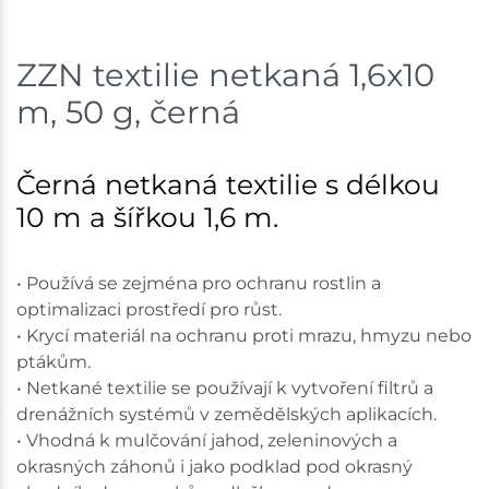
Skladem na prodejně - doručení do 7 dnů
ZZN textilie netkaná 1,6x10
Nové Město
14 ks
m, 50 g, černá
Skladem na prodejně - doručení do 7 dnů
Velká Bíteš
11 ks
Černá netkaná textilie s délkou
10 m a šířkou 1,6 m.
Skladem na prodejně - doručení do 7 dnů
Velké Meziříčí
5 ks
• Používá se zejména pro ochranu rostlin a
optimalizaci prostředí pro růst.
Skladem na prodejně - doručení do 7 dnů
• Krycí materiál na ochranu proti mrazu, hmyzu nebo
Bystřice
16 ks
ptákům.
• Netkané textilie se používají k vytvoření filtrů a
Skladem na prodejně - doručení do 7 dnů
drenážních systémů v zemědělských aplikacích.
• Vhodná k mulčování jahod, zeleninových a
Skladové množství na prodejnách je pouze orientační.
okrasných záhonů i jako podklad pod okrasný
Ceny na prodejnách se mohou lišit od cen na e-