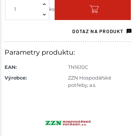
ks
Skladem - ihned k odeslání
Choceň
11 ks
DOTAZ NA PRODUKT
Skladem na prodejně - doručení do 7 dnů
Havlíčkův Brod
27 ks
Parametry produktu:
Skladem na prodejně - doručení do 7 dnů
EAN:
TN1610C
Tišnov
31 ks
Výrobce:
ZZN Hospodářské
potřeby, a.s.
Skladem na prodejně - doručení do 7 dnů
Skuteč
10 ks
Skladem na prodejně - doručení do 7 dnů
Mohelnice
28 ks