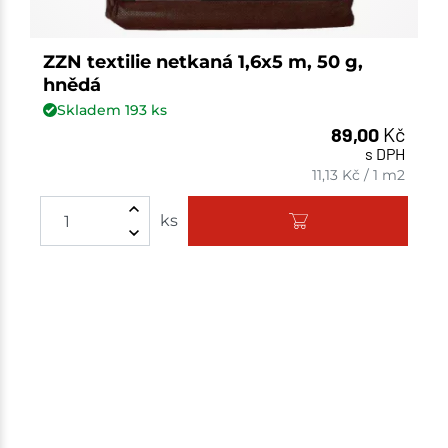
ZZN textilie netkaná 1,6x5 m, 50 g,
hnědá
Skladem
193
ks
89,00
Kč
s DPH
11,13
Kč
/
1 m2
ks