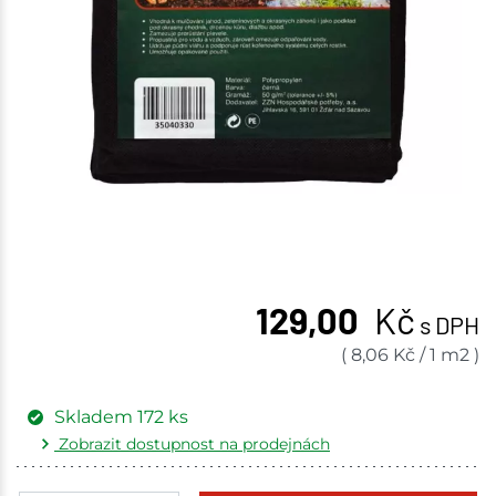
129,00
Kč
s DPH
(
8,06
Kč
/
1 m2
)
Skladem
172
ks
Zobrazit dostupnost na prodejnách
Žďár nad Sázavou
19 ks