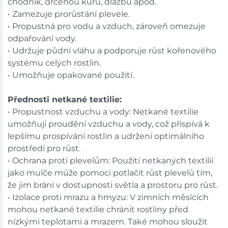
chodník, drcenou kůru, dlažbu apod.
shopu.
• Zamezuje prorůstání plevele.
• Propustná pro vodu a vzduch, zároveň omezuje
odpařování vody.
• Udržuje půdní vláhu a podporuje růst kořenového
systému celých rostlin.
• Umožňuje opakované použití.
Přednosti netkané textilie:
• Propustnost vzduchu a vody: Netkané textilie
umožňují proudění vzduchu a vody, což přispívá k
lepšímu prospívání rostlin a udržení optimálního
prostředí pro růst.
• Ochrana proti plevelům: Použití netkaných textilií
jako mulče může pomoci potlačit růst plevelů tím,
že jim brání v dostupnosti světla a prostoru pro růst.
• Izolace proti mrazu a hmyzu: V zimních měsících
mohou netkané textilie chránit rostliny před
nízkými teplotami a mrazem. Také mohou sloužit