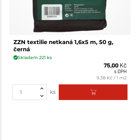
ZZN textilie netkaná 1,6x5 m, 50 g,
černá
Skladem
221
ks
75,00
Kč
s DPH
9,38
Kč
/
1 m2
ks