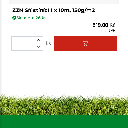
ZZN Síť stínící 1 x 10m, 150g/m2
Skladem
26
ks
319,00
Kč
s DPH
ks