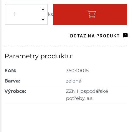
Choceň
4 ks
ks
Skladem na prodejně - doručení do 7 dnů
Havlíčkův Brod
4 ks
DOTAZ NA PRODUKT
Skladem na prodejně - doručení do 7 dnů
Tišnov
4 ks
Parametry produktu:
Skladem na prodejně - doručení do 7 dnů
EAN:
35040015
Skuteč
2 ks
Barva:
zelená
Výrobce:
ZZN Hospodářské
Skladem na prodejně - doručení do 7 dnů
potřeby, a.s.
Velké Meziříčí
6 ks
Skladem na prodejně - doručení do 7 dnů
Bystřice
1 ks