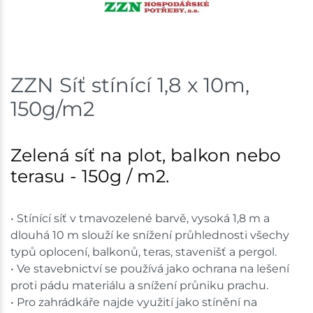
Skladem na prodejně - doručení do 7 dnů
Mohelnice
2 ks
ZZN Síť stínící 1,8 x 10m,
Skladem na prodejně - doručení do 7 dnů
150g/m2
Nové Město
2 ks
Zelená síť na plot, balkon nebo
Skladem na prodejně - doručení do 7 dnů
terasu - 150g / m2.
Velká Bíteš
2 ks
Skladem na prodejně - doručení do 7 dnů
• Stínící síť v tmavozelené barvě, vysoká 1,8 m a
dlouhá 10 m slouží ke snížení průhlednosti všechy
Skladové množství na prodejnách je pouze orientační.
typů oplocení, balkonů, teras, stavenišť a pergol.
Ceny na prodejnách se mohou lišit od cen na e-
• Ve stavebnictví se používá jako ochrana na lešení
shopu.
proti pádu materiálu a snížení průniku prachu.
• Pro zahrádkáře najde využití jako stínění na