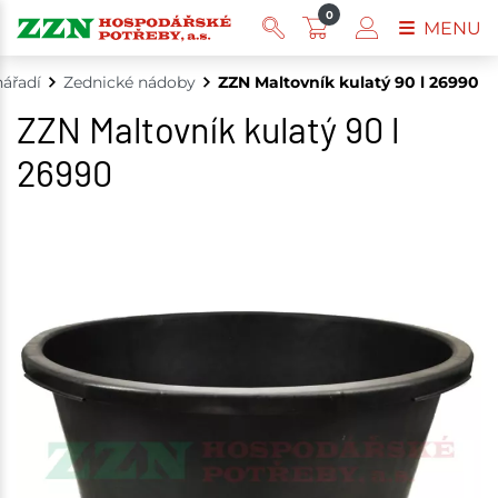
0
MENU
nářadí
Zednické nádoby
ZZN Maltovník kulatý 90 l 26990
ZZN Maltovník kulatý 90 l
26990