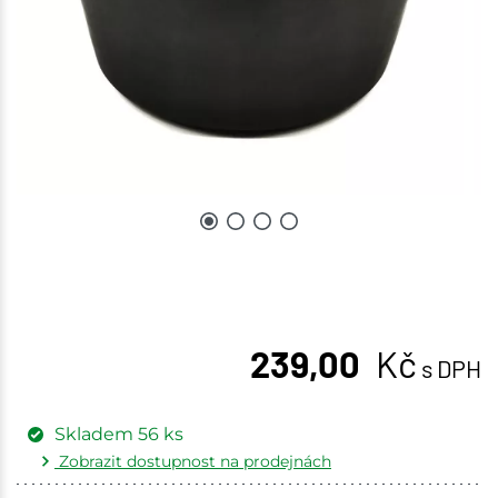
239,00
Kč
s DPH
Skladem
56
ks
Zobrazit dostupnost na prodejnách
Žďár nad Sázavou
6 ks