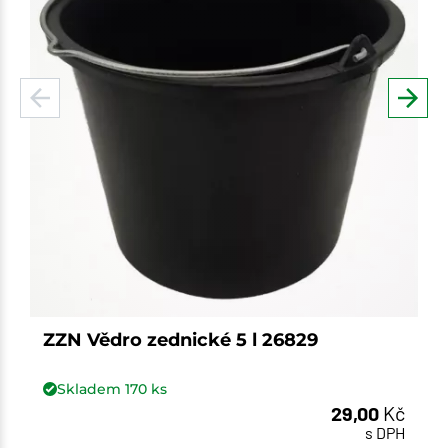
ZZN Vědro zednické 5 l 26829
Skladem
170
ks
29,00
Kč
s DPH