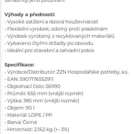
usnadňují jeho používání.
Ceny na prodejnách se mohou lišit od cen na e-
shopu.
Výhody a přednosti:
• Vysoké zatížení a rázová houževnatost
• Flexibilní výrobek, odolný proti prasklinám
• Výrobek vyrobený z recyklovaných materiálů
• Vybaveno čtyřmi držadly po obvodu
• Ideální pro stavební a zahradní práce
Specifikace:
• Výrobce/Distributor: ZZN Hospodářské potřeby, a.s.
• EAN: 5907176552911
• Objednací číslo: 26990
• Průměr: 655 mm (vnější rozměr)
• Výška: 385 mm (vnější rozměr)
• Objem: 90 l
• Materiál: LDPE / PP
• Barva: Černá
• Hmotnost: 2,162 kg (+- 3%)