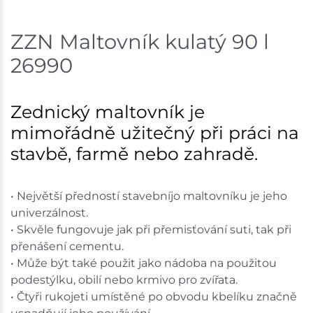
Skladem na prodejně - doručení do 7 dnů
ZZN Maltovník kulatý 90 l
Bystřice
15 ks
26990
Skladem na prodejně - doručení do 7 dnů
Zednický maltovník je
Mohelnice
3 ks
mimořádně užitečný při práci na
Skladem na prodejně - doručení do 7 dnů
stavbě, farmě nebo zahradě.
Nové Město
4 ks
• Největší předností stavebníjo maltovníku je jeho
Skladem na prodejně - doručení do 7 dnů
univerzálnost.
• Skvěle fungovuje jak při přemisťování suti, tak při
Velká Bíteš
3 ks
přenášení cementu.
• Může být také použit jako nádoba na použitou
Skladem na prodejně - doručení do 7 dnů
podestýlku, obilí nebo krmivo pro zvířata.
• Čtyři rukojeti umístěné po obvodu kbelíku značně
Skladové množství na prodejnách je pouze orientační.