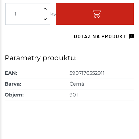
ks
Skladem - ihned k odeslání
Choceň
8 ks
DOTAZ NA PRODUKT
Skladem na prodejně - doručení do 7 dnů
Havlíčkův Brod
5 ks
Parametry produktu:
Skladem na prodejně - doručení do 7 dnů
EAN:
5907176552911
Tišnov
5 ks
Barva:
Černá
Objem:
90 l
Skladem na prodejně - doručení do 7 dnů
Skuteč
3 ks
Skladem na prodejně - doručení do 7 dnů
Velké Meziříčí
4 ks