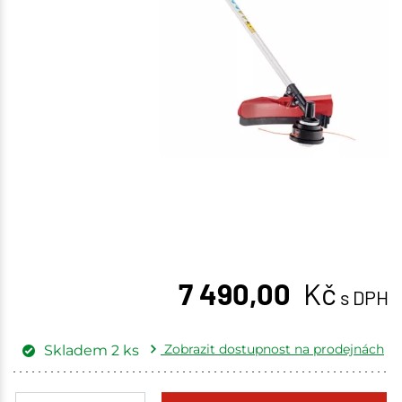
7 490,00
Kč
s DPH
Zobrazit dostupnost na prodejnách
Skladem
2
ks
Žďár nad Sázavou
2 ks