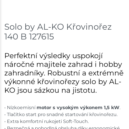
Solo by AL-KO Křovinořez
140 B 127615
Perfektní výsledky uspokojí
náročné majitele zahrad i hobby
zahradníky. Robustní a extrémně
výkonné křovinořezy solo by AL-
KO jsou sázkou na jistotu.
• Nízkoemisní
motor s vysokým výkonem 1,5 kW
.
• Tlačítko start pro snadné startování křovinořezu.
• Extra komfortní rukojeti Soft-Touch.
• Bezpečná a pohodlná obsluha díky ergonomické