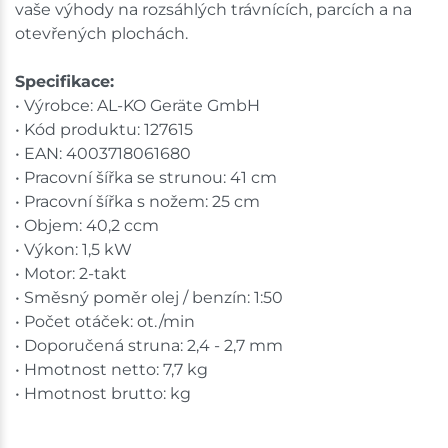
vaše výhody na rozsáhlých trávnících, parcích a na
otevřených plochách.
Specifikace:
• Výrobce: AL-KO Geräte GmbH
• Kód produktu: 127615
• EAN: 4003718061680
• Pracovní šířka se strunou: 41 cm
• Pracovní šířka s nožem: 25 cm
• Objem: 40,2 ccm
• Výkon: 1,5 kW
• Motor: 2-takt
• Směsný poměr olej / benzín: 1:50
• Počet otáček: ot./min
• Doporučená struna: 2,4 - 2,7 mm
• Hmotnost netto: 7,7 kg
• Hmotnost brutto: kg