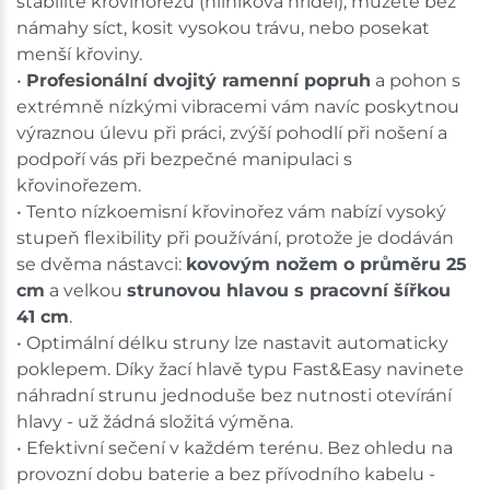
stabilitě křovinořezu (hliníková hřídel), můžete bez
námahy síct, kosit vysokou trávu, nebo posekat
menší křoviny.
•
Profesionální dvojitý ramenní popruh
a pohon s
extrémně nízkými vibracemi vám navíc poskytnou
výraznou úlevu při práci, zvýší pohodlí při nošení a
podpoří vás při bezpečné manipulaci s
křovinořezem.
• Tento nízkoemisní křovinořez vám nabízí vysoký
stupeň flexibility při používání, protože je dodáván
se dvěma nástavci:
kovovým nožem o průměru 25
cm
a velkou
strunovou hlavou s pracovní šířkou
41 cm
.
• Optimální délku struny lze nastavit automaticky
poklepem. Díky žací hlavě typu Fast&Easy navinete
náhradní strunu jednoduše bez nutnosti otevírání
hlavy - už žádná složitá výměna.
• Efektivní sečení v každém terénu. Bez ohledu na
provozní dobu baterie a bez přívodního kabelu -