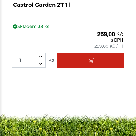
Castrol Garden 2T 1 l
Skladem
38
ks
259,00
Kč
s DPH
259,00
Kč
/
1 l
Množství
ks