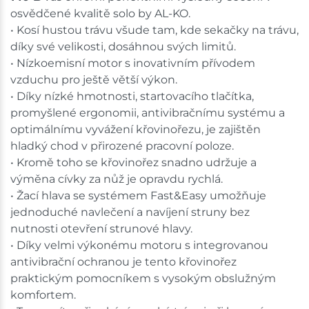
osvědčené kvalitě solo by AL-KO.
• Kosí hustou trávu všude tam, kde sekačky na trávu,
díky své velikosti, dosáhnou svých limitů.
• Nízkoemisní motor s inovativním přívodem
vzduchu pro ještě větší výkon.
• Díky nízké hmotnosti, startovacího tlačítka,
promyšlené ergonomii, antivibračnímu systému a
optimálnímu vyvážení křovinořezu, je zajištěn
hladký chod v přirozené pracovní poloze.
• Kromě toho se křovinořez snadno udržuje a
výměna cívky za nůž je opravdu rychlá.
• Žací hlava se systémem Fast&Easy umožňuje
jednoduché navlečení a navíjení struny bez
nutnosti otevření strunové hlavy.
• Díky velmi výkonému motoru s integrovanou
antivibrační ochranou je tento křovinořez
praktickým pomocníkem s vysokým obslužným
komfortem.