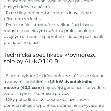
• To oceníte při sekání vysoké trávy i při kosení
hustých křovin a náletů.
• Extra silný, nízkoemisní motor s inovativním
přívodem vzduchu.
• Profesionální křovinořez s velkou žací hlavou,
robustním ocelovým nožem a profesionálním
dvojitým ramenním popruhem - ideální pomocník
pro náročné práce.
Technická specifikace křovinořezu
solo by AL-KO 140 B
• S tímto výkonným křovinořezem těžíte ze silného
a zároveň spolehlivého
1,5 kW dvoutaktního
motoru (40,2 ccm)
nejnovější generace s přívodem
vzduchu pro nízkoemisní provoz.
• Díky pohodlné a bezpečné obsluze zařízení
pomocí rukojeti typu Bike, optimálnímu vyvážení a