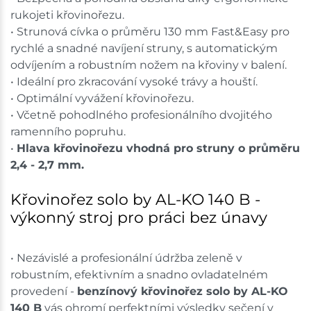
rukojeti křovinořezu.
• Strunová cívka o průměru 130 mm Fast&Easy pro
rychlé a snadné navíjení struny, s automatickým
odvíjením a robustním nožem na křoviny v balení.
• Ideální pro zkracování vysoké trávy a houští.
• Optimální vyvážení křovinořezu.
• Včetně pohodlného profesionálního dvojitého
ramenního popruhu.
•
Hlava křovinořezu vhodná pro struny o průměru
2,4 - 2,7 mm.
Křovinořez solo by AL-KO 140 B -
výkonný stroj pro práci bez únavy
• Nezávislé a profesionální údržba zeleně v
robustním, efektivním a snadno ovladatelném
provedení -
benzínový křovinořez solo by AL-KO
140 B
vás ohromí perfektními výsledky sečení v