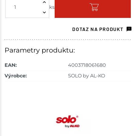
ks
Skladem - ihned k odeslání
Skladové množství na prodejnách je pouze orientační.
Ceny na prodejnách se mohou lišit od cen na e-
DOTAZ NA PRODUKT
shopu.
Parametry produktu:
EAN:
4003718061680
Výrobce:
SOLO by AL-KO