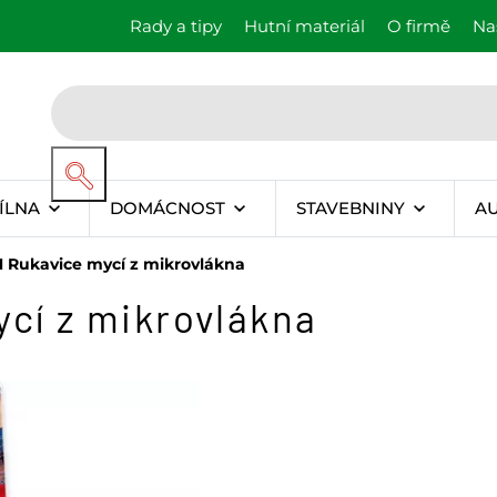
Rady a tipy
Hutní materiál
O firmě
Na
ÍLNA
DOMÁCNOST
STAVEBNINY
A
Rukavice mycí z mikrovlákna
cí z mikrovlákna