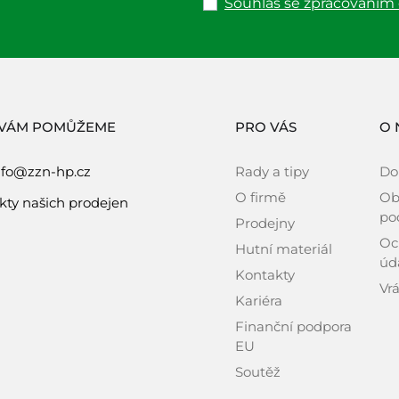
Souhlas se zpracováním
 VÁM POMŮŽEME
PRO VÁS
O 
nfo@zzn-hp.cz
Rady a tipy
Do
O firmě
Ob
kty našich prodejen
po
Prodejny
Oc
Hutní materiál
úd
Kontakty
Vrá
Kariéra
Finanční podpora
EU
Soutěž