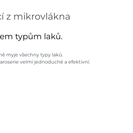
Mohelnice
dnů
 z mikrovlákna
Skla
Nové Město
dnů
všem typům laků.
Skladové množství na prodejn
Ceny na prodejnách se moho
ně myje všechny typy laků.
aroserie velmi jednoduché a efektivní.