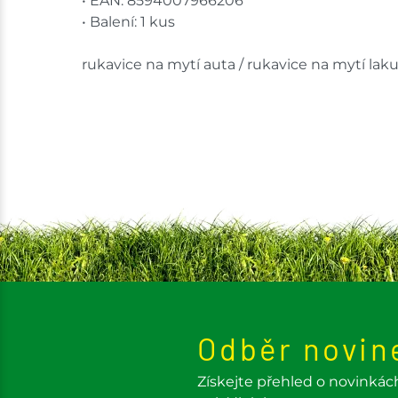
• EAN: 8594007966206
• Balení: 1 kus
rukavice na mytí auta / rukavice na mytí laku
Odběr novin
Získejte přehled o novinkác