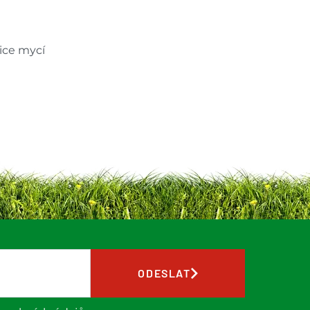
vice mycí
ODESLAT