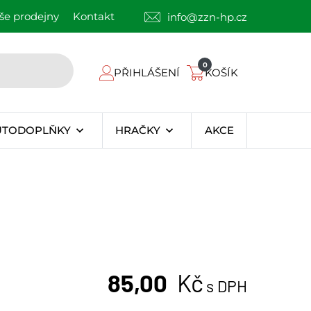
še prodejny
Kontakt
info@zzn-hp.cz
0
PŘIHLÁŠENÍ
KOŠÍK
UTODOPLŇKY
HRAČKY
AKCE
85,00
Kč
s DPH