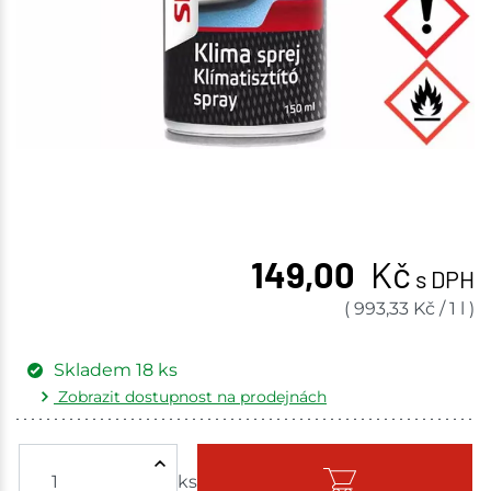
149,00
Kč
s DPH
(
993,33
Kč
/
1 l
)
Skladem
18
ks
Zobrazit dostupnost na prodejnách
Žďár nad Sázavou
1 ks
ks
Skladem - ihned k odeslání