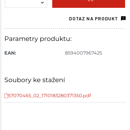
Havlíčkův Brod
1 ks
DOTAZ NA PRODUKT
Skladem na prodejně - doručení do 7 dnů
Tišnov
8 ks
Parametry produktu:
Skladem na prodejně - doručení do 7 dnů
EAN:
8594007967425
Skuteč
1 ks
Skladem na prodejně - doručení do 7 dnů
Soubory ke stažení
Mohelnice
1 ks
57070465_02_1710183280371350.pdf
Skladem na prodejně - doručení do 7 dnů
Nové Město
3 ks
Skladem na prodejně - doručení do 7 dnů