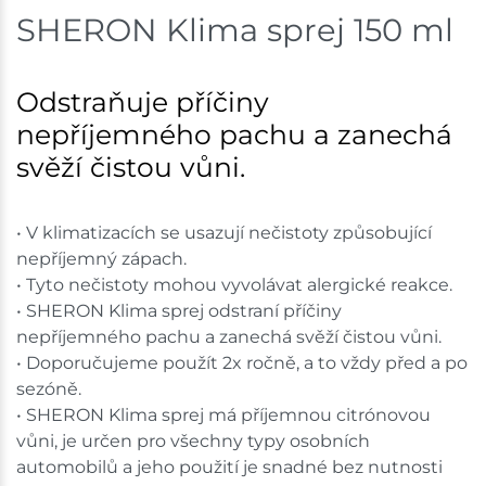
SHERON Klima sprej 150 ml
Velká Bíteš
3 ks
Skladem na prodejně - doručení do 7 dnů
Odstraňuje příčiny
nepříjemného pachu a zanechá
Skladové množství na prodejnách je pouze orientační.
Ceny na prodejnách se mohou lišit od cen na e-
svěží čistou vůni.
shopu.
• V klimatizacích se usazují nečistoty způsobující
nepříjemný zápach.
• Tyto nečistoty mohou vyvolávat alergické reakce.
• SHERON Klima sprej odstraní příčiny
nepříjemného pachu a zanechá svěží čistou vůni.
• Doporučujeme použít 2x ročně, a to vždy před a po
sezóně.
• SHERON Klima sprej má příjemnou citrónovou
vůni, je určen pro všechny typy osobních
automobilů a jeho použití je snadné bez nutnosti