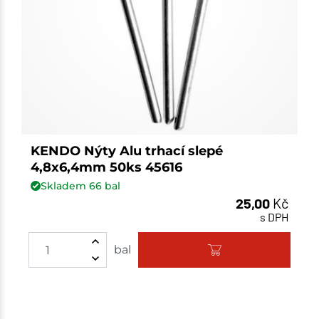
KENDO Nýty Alu trhací slepé
4,8x6,4mm 50ks 45616
Skladem
66
bal
25,00
Kč
s DPH
bal