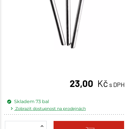
23,00
Kč
s DPH
Skladem
73
bal
Zobrazit dostupnost na prodejnách
Žďár nad Sázavou
7 bal