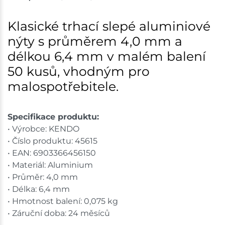
Mohelnice
8 bal
Klasické trhací slepé aluminiové
nýty s průměrem 4,0 mm a
Skladem na prodejně - doručení do 7 dnů
délkou 6,4 mm v malém balení
Nové Město
6 bal
50 kusů, vhodným pro
malospotřebitele.
Skladem na prodejně - doručení do 7 dnů
Velká Bíteš
5 bal
Specifikace produktu:
• Výrobce: KENDO
Skladem na prodejně - doručení do 7 dnů
• Číslo produktu: 45615
• EAN: 6903366456150
Skuteč
10 bal
• Materiál: Aluminium
Skladem na prodejně - doručení do 7 dnů
• Průměr: 4,0 mm
• Délka: 6,4 mm
Skladové množství na prodejnách je pouze orientační.
• Hmotnost balení: 0,075 kg
Ceny na prodejnách se mohou lišit od cen na e-
• Záruční doba: 24 měsíců
shopu.