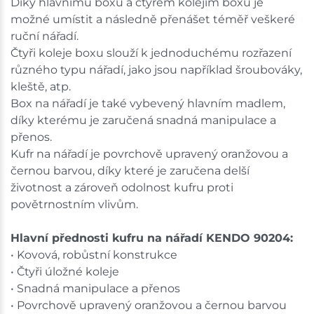
Ceny na prodejnách se mohou lišit od cen na e-
Díky hlavnímu boxu a čtyřem kolejím boxu je
shopu.
možné umístit a následně přenášet téměř veškeré
ruční nářadí.
Čtyři koleje boxu slouží k jednoduchému rozřazení
různého typu nářadí, jako jsou například šroubováky,
kleště, atp.
Box na nářadí je také vybevený hlavním madlem,
díky kterému je zaručená snadná manipulace a
přenos.
Kufr na nářadí je povrchově upravený oranžovou a
černou barvou, díky které je zaručena delší
životnost a zároveň odolnost kufru proti
povětrnostním vlivům.
Hlavní přednosti kufru na nářadí KENDO 90204:
• Kovová, robůstní konstrukce
• Čtyři úložné koleje
• Snadná manipulace a přenos
• Povrchově upravený oranžovou a černou barvou