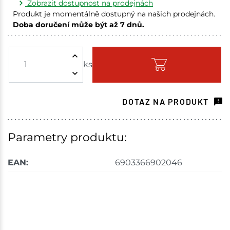
Zobrazit dostupnost na prodejnách
Produkt je momentálně dostupný na našich prodejnách.
Doba doručení může být až 7 dnů.
Choceň
2 ks
ks
Skladem na prodejně - doručení do 7 dnů
Havlíčkův Brod
2 ks
DOTAZ NA PRODUKT
Skladem na prodejně - doručení do 7 dnů
Tišnov
2 ks
Parametry produktu:
Skladem na prodejně - doručení do 7 dnů
EAN:
6903366902046
Skuteč
2 ks
Skladem na prodejně - doručení do 7 dnů
Bystřice
2 ks