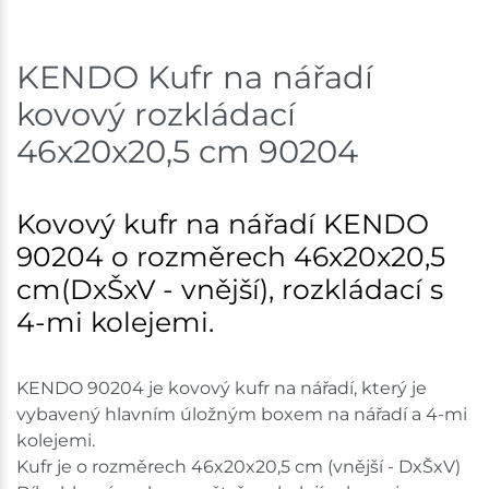
Skladem na prodejně - doručení do 7 dnů
KENDO Kufr na nářadí
Mohelnice
2 ks
kovový rozkládací
Skladem na prodejně - doručení do 7 dnů
46x20x20,5 cm 90204
Nové Město
2 ks
Kovový kufr na nářadí KENDO
Skladem na prodejně - doručení do 7 dnů
90204 o rozměrech 46x20x20,5
Velká Bíteš
2 ks
cm(DxŠxV - vnější), rozkládací s
4-mi kolejemi.
Skladem na prodejně - doručení do 7 dnů
Velké Meziříčí
2 ks
KENDO 90204 je kovový kufr na nářadí, který je
vybavený hlavním úložným boxem na nářadí a 4-mi
Skladem na prodejně - doručení do 7 dnů
kolejemi.
Kufr je o rozměrech 46x20x20,5 cm (vnější - DxŠxV)
Skladové množství na prodejnách je pouze orientační.