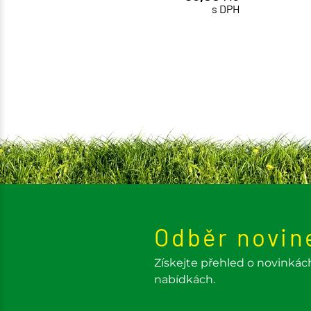
ks
s DPH
Odběr novin
Získejte přehled o novinkác
nabídkách.