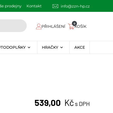
še prodejny
Kontakt
info@zzn-hp.cz
0
PŘIHLÁŠENÍ
KOŠÍK
UTODOPLŇKY
HRAČKY
AKCE
539,00
Kč
s DPH