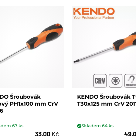
DO Šroubovák
KENDO Šroubovák 
žový PH1x100 mm CrV
T30x125 mm CrV 201
6
ladem
67
ks
Skladem
64
ks
33,00
Kč
49,