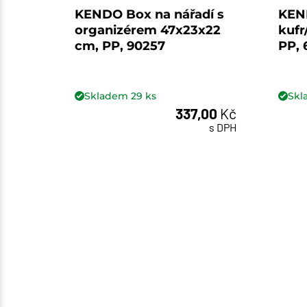
KENDO Box na nářadí s
KEN
organizérem 47x23x22
kufr
cm, PP, 90257
PP, 
Skladem
29
ks
Sk
337,00
Kč
ks
s DPH