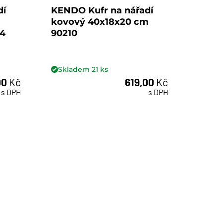
dí
KENDO Kufr na nářadí
KEND
kovový 40x18x20 cm
orga
04
90210
cm, 
Skladem
21
ks
Skl
00
Kč
619,00
Kč
ks
s DPH
s DPH