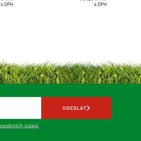
ks
s DPH
s DPH
ODESLAT
 osobních údajů