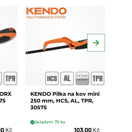
KEND
mm, 
Skl
TORX
KENDO Pilka na kov mini
75
250 mm, HCS, AL, TPR,
30575
Skladem
75
ks
00
Kč
103,00
Kč