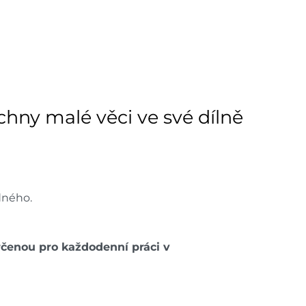
1 ks
dem na prodejně - doručení do 7
1 ks
dem na prodejně - doručení do 7
1 ks
hny malé věci ve své dílně
dem na prodejně - doručení do 7
2 ks
ách je pouze orientační.
u lišit od cen na e-shopu.
dného.
čenou pro každodenní práci v