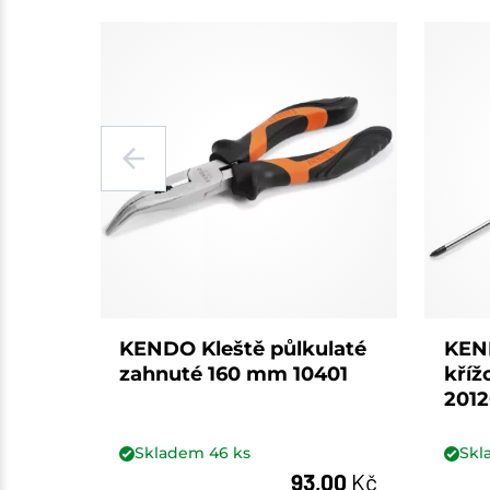
KENDO Kleště půlkulaté
KEN
zahnuté 160 mm 10401
kří
2012
Skladem
46
ks
Sk
93,00
Kč