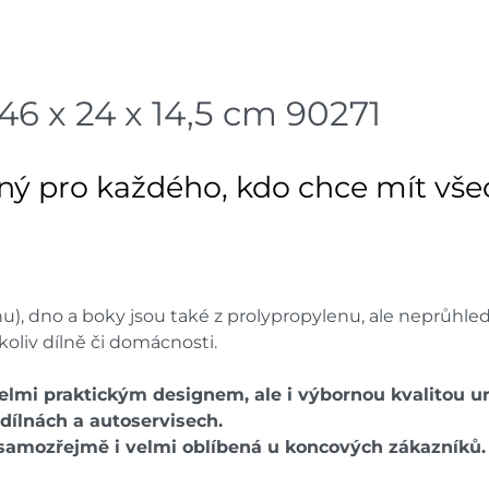
Bystřice
dnů
Skla
Mohelnice
dnů
6 x 24 x 14,5 cm 90271
Skla
Nové Město
dnů
ý pro každého, kdo chce mít všec
Skla
Velká Bíteš
dnů
Skladové množství na prodejn
Ceny na prodejnách se moho
nu), dno a boky jsou také z prolypropylenu, ale neprůhle
oliv dílně či domácnosti.
lmi praktickým designem, ale i výbornou kvalitou ur
dílnách a autoservisech.
 samozřejmě i velmi oblíbená u koncových zákazníků.