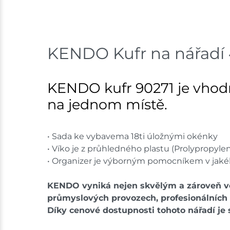
KENDO Kufr na nářadí 4
KENDO kufr 90271 je vhodn
na jednom místě.
• Sada ke vybavema 18ti úložnými okénky
• Víko je z průhledného plastu (Prolypropyle
• Organizer je výborným pomocníkem v jakék
KENDO vyniká nejen skvělým a zároveň ve
průmyslových provozech, profesionálních 
Díky cenové dostupnosti tohoto nářadí je