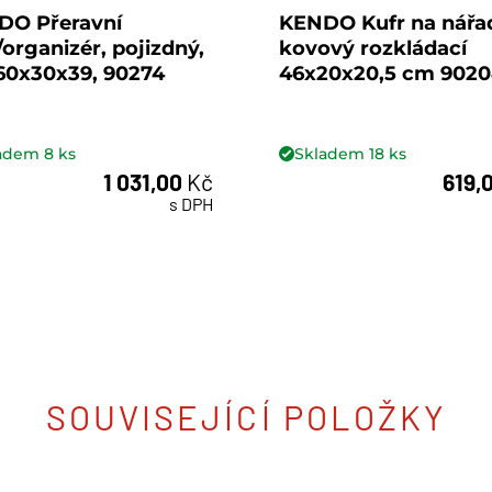
DO Přeravní
KENDO Kufr na nářa
/organizér, pojizdný,
kovový rozkládací
60x30x39, 90274
46x20x20,5 cm 902
ladem
8
ks
Skladem
18
ks
1 031,00
Kč
619,
ks
ks
s DPH
SOUVISEJÍCÍ POLOŽKY