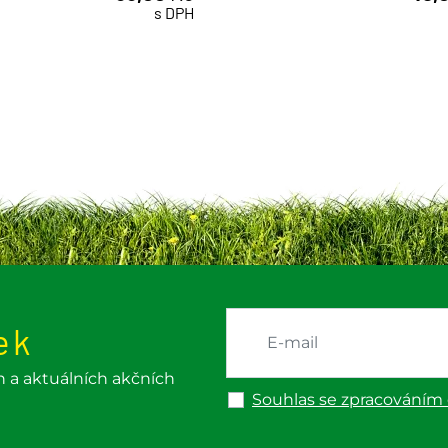
ks
ks
s DPH
ek
h a aktuálních akčních
Souhlas se zpracováním