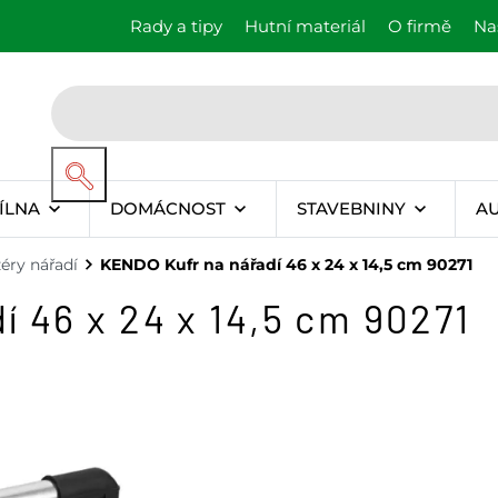
Rady a tipy
Hutní materiál
O firmě
Na
ÍLNA
DOMÁCNOST
STAVEBNINY
A
zéry nářadí
KENDO Kufr na nářadí 46 x 24 x 14,5 cm 90271
 46 x 24 x 14,5 cm 90271