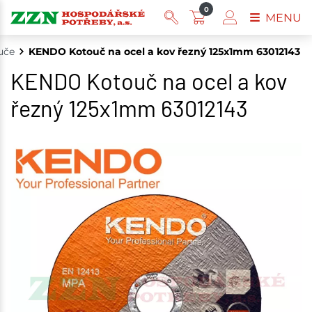
0
MENU
uče
KENDO Kotouč na ocel a kov řezný 125x1mm 63012143
KENDO Kotouč na ocel a kov
řezný 125x1mm 63012143