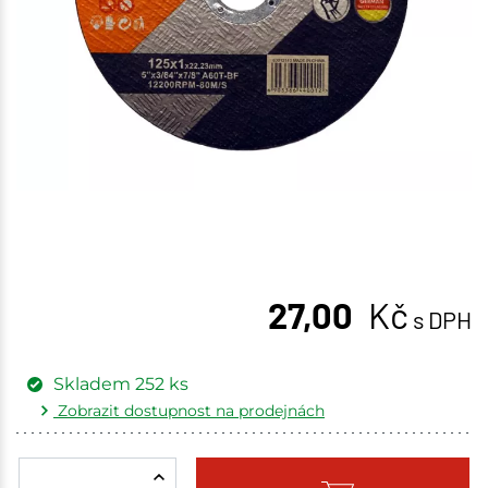
27,00
Kč
s DPH
Skladem
252
ks
Zobrazit dostupnost na prodejnách
Žďár nad Sázavou
64 ks