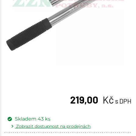
219,00
Kč
s DPH
Skladem
43
ks
Zobrazit dostupnost na prodejnách
Žďár nad Sázavou
4 ks