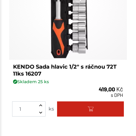
KENDO Sada hlavic 1/2" s ráčnou 72T
11ks 16207
Skladem
25
ks
419,00
Kč
s DPH
ks