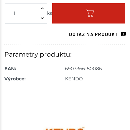
ks
Skladem - ihned k odeslání
Choceň
3 ks
DOTAZ NA PRODUKT
Skladem na prodejně - doručení do 7 dnů
Havlíčkův Brod
6 ks
Parametry produktu:
Skladem na prodejně - doručení do 7 dnů
EAN:
6903366180086
Tišnov
4 ks
Výrobce:
KENDO
Skladem na prodejně - doručení do 7 dnů
Skuteč
5 ks
Skladem na prodejně - doručení do 7 dnů
Velké Meziříčí
5 ks