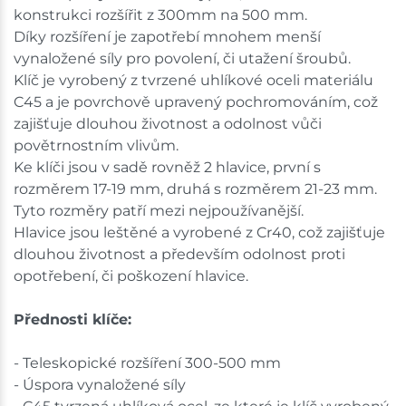
Ceny na prodejnách se mohou lišit od cen na e-
konstrukci rozšířit z 300mm na 500 mm.
shopu.
Díky rozšíření je zapotřebí mnohem menší
vynaložené síly pro povolení, či utažení šroubů.
Klíč je vyrobený z tvrzené uhlíkové oceli materiálu
C45 a je povrchově upravený pochromováním, což
zajišťuje dlouhou životnost a odolnost vůči
povětrnostním vlivům.
Ke klíči jsou v sadě rovněž 2 hlavice, první s
rozměrem 17-19 mm, druhá s rozměrem 21-23 mm.
Tyto rozměry patří mezi nejpoužívanější.
Hlavice jsou leštěné a vyrobené z Cr40, což zajišťuje
dlouhou životnost a především odolnost proti
opotřebení, či poškození hlavice.
Přednosti klíče:
- Teleskopické rozšíření 300-500 mm
- Úspora vynaložené síly