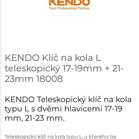
Skladem na prodejně - doručení do 7 dnů
Bystřice
4 ks
Skladem na prodejně - doručení do 7 dnů
Mohelnice
2 ks
KENDO Klíč na kola L
teleskopický 17-19mm + 21-
Skladem na prodejně - doručení do 7 dnů
23mm 18008
Nové Město
3 ks
Skladem na prodejně - doručení do 7 dnů
KENDO Teleskopický klíč na kola
Velká Bíteš
7 ks
typu L s dvěmi hlavicemi 17-19
mm, 21-23 mm.
Skladem na prodejně - doručení do 7 dnů
Skladové množství na prodejnách je pouze orientační.
Teleskopický klíč na kola typu L, u kterého lze