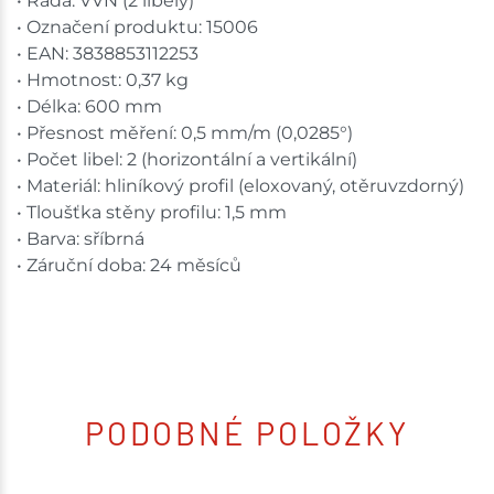
• Řada: VVN (2 libely)
• Označení produktu: 15006
• EAN: 3838853112253
• Hmotnost: 0,37 kg
• Délka: 600 mm
• Přesnost měření: 0,5 mm/m (0,0285°)
• Počet libel: 2 (horizontální a vertikální)
• Materiál: hliníkový profil (eloxovaný, otěruvzdorný)
• Tloušťka stěny profilu: 1,5 mm
• Barva: sříbrná
• Záruční doba: 24 měsíců
PODOBNÉ POLOŽKY