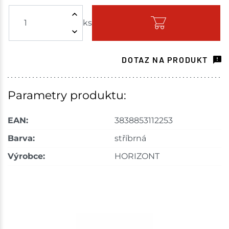
ks
Skladem - ihned k odeslání
Havlíčkův Brod
1 ks
DOTAZ NA PRODUKT
Skladem na prodejně - doručení do 7 dnů
Tišnov
1 ks
Parametry produktu:
Skladem na prodejně - doručení do 7 dnů
EAN:
3838853112253
Skuteč
1 ks
Barva:
stříbrná
Výrobce:
HORIZONT
Skladem na prodejně - doručení do 7 dnů
Velké Meziříčí
2 ks
Skladem na prodejně - doručení do 7 dnů
Bystřice
1 ks