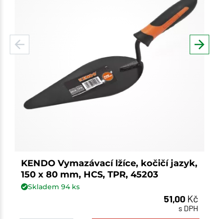
KENDO Vymazávací lžíce, kočičí jazyk,
150 x 80 mm, HCS, TPR, 45203
Skladem
94
ks
51,00
Kč
s DPH