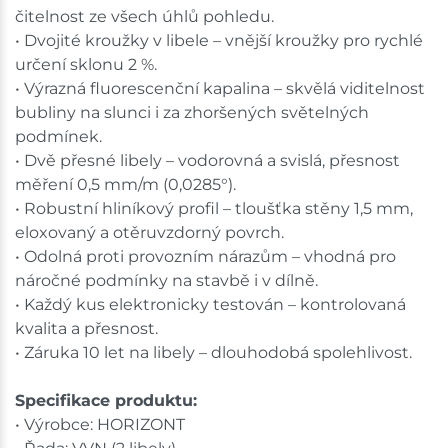
čitelnost ze všech úhlů pohledu.
• Dvojité kroužky v libele – vnější kroužky pro rychlé
určení sklonu 2 %.
• Výrazná fluorescenční kapalina – skvělá viditelnost
bubliny na slunci i za zhoršených světelných
podmínek.
• Dvě přesné libely – vodorovná a svislá, přesnost
měření 0,5 mm/m (0,0285°).
• Robustní hliníkový profil – tloušťka stěny 1,5 mm,
eloxovaný a otěruvzdorný povrch.
• Odolná proti provozním nárazům – vhodná pro
náročné podmínky na stavbě i v dílně.
• Každý kus elektronicky testován – kontrolovaná
kvalita a přesnost.
• Záruka 10 let na libely – dlouhodobá spolehlivost.
Specifikace produktu:
• Výrobce: HORIZONT