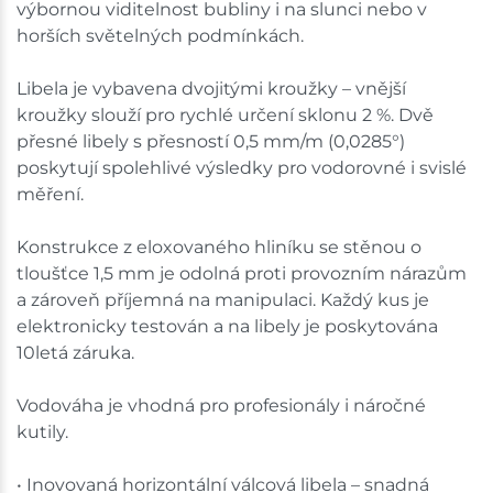
výbornou viditelnost bubliny i na slunci nebo v
horších světelných podmínkách.
Libela je vybavena dvojitými kroužky – vnější
kroužky slouží pro rychlé určení sklonu 2 %. Dvě
přesné libely s přesností 0,5 mm/m (0,0285°)
poskytují spolehlivé výsledky pro vodorovné i svislé
měření.
Konstrukce z eloxovaného hliníku se stěnou o
tloušťce 1,5 mm je odolná proti provozním nárazům
a zároveň příjemná na manipulaci. Každý kus je
elektronicky testován a na libely je poskytována
10letá záruka.
Vodováha je vhodná pro profesionály i náročné
kutily.
• Inovovaná horizontální válcová libela – snadná