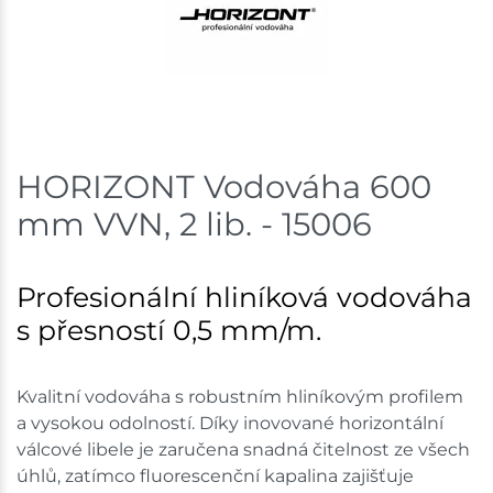
Skladem na prodejně - doručení do 7 dnů
Mohelnice
1 ks
Skladem na prodejně - doručení do 7 dnů
HORIZONT Vodováha 600
Nové Město
1 ks
mm VVN, 2 lib. - 15006
Skladem na prodejně - doručení do 7 dnů
Choceň
1 ks
Profesionální hliníková vodováha
s přesností 0,5 mm/m.
Skladem na prodejně - doručení do 7 dnů
Skladové množství na prodejnách je pouze orientační.
Kvalitní vodováha s robustním hliníkovým profilem
Ceny na prodejnách se mohou lišit od cen na e-
a vysokou odolností. Díky inovované horizontální
shopu.
válcové libele je zaručena snadná čitelnost ze všech
úhlů, zatímco fluorescenční kapalina zajišťuje