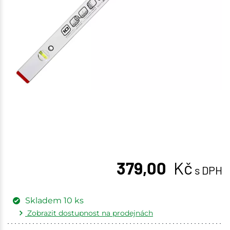
379,00
Kč
s DPH
Skladem
10
ks
Zobrazit dostupnost na prodejnách
Žďár nad Sázavou
1 ks