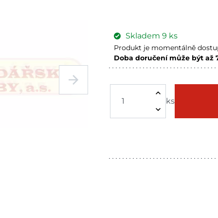
Skladem
9
ks
Produkt je momentálně dostup
Doba doručení může být až 
Havlíčkův Brod
Sklade
Tišnov
Sklade
ks
Mohelnice
Sklade
Skladové množství na prodejn
Ceny na prodejnách se moho