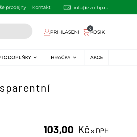
še prodejny
Kontakt
info@zzn-hp.cz
0
PŘIHLÁŠENÍ
KOŠÍK
UTODOPLŇKY
HRAČKY
AKCE
nsparentní
103,00
Kč
s DPH