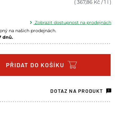
(
367,86
Kč
/
1 l
)
Zobrazit dostupnost na prodejnách
ný na našich prodejnách.
7 dnů.
m na prodejně - doručení do 7 dnů
1 ks
m na prodejně - doručení do 7 dnů
7 ks
PŘIDAT DO KOŠÍKU
m na prodejně - doručení do 7 dnů
1 ks
ách je pouze orientační.
DOTAZ NA PRODUKT
u lišit od cen na e-shopu.