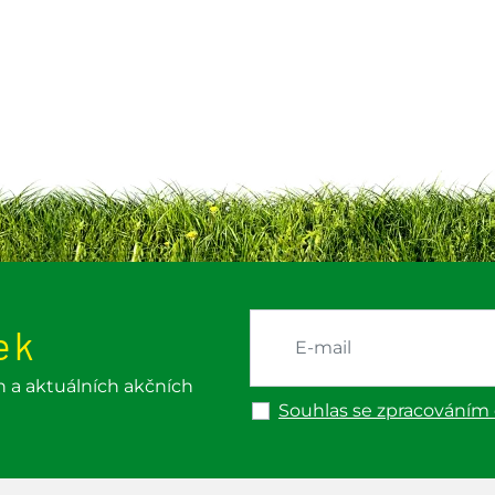
ek
h a aktuálních akčních
Souhlas se zpracováním