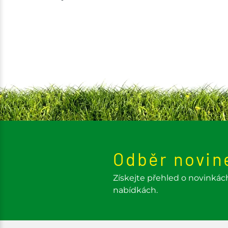
Odběr novin
Získejte přehled o novinkác
nabídkách.