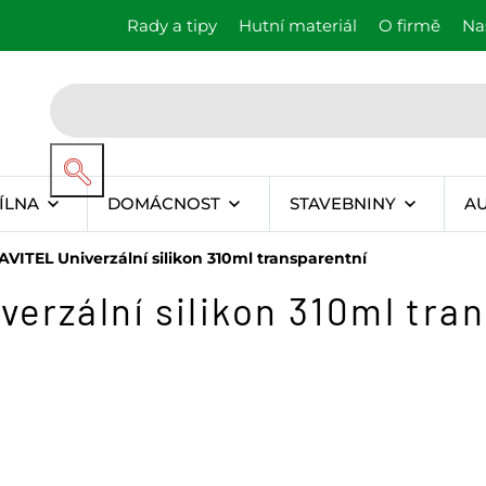
Rady a tipy
Hutní materiál
O firmě
Na
ÍLNA
DOMÁCNOST
STAVEBNINY
A
VITEL Univerzální silikon 310ml transparentní
erzální silikon 310ml tra