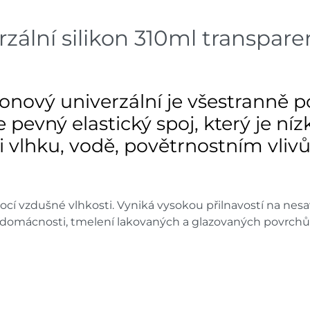
ální silikon 310ml transpare
ový univerzální je všestranně použ
le pevný elastický spoj, který je n
ti vlhku, vodě, povětrnostním vliv
ocí vzdušné vlhkosti. Vyniká vysokou přilnavostí na nes
 domácnosti, tmelení lakovaných a glazovaných povrchů,