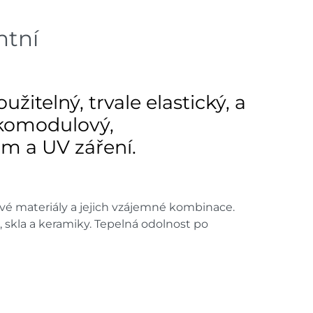
ntní
itelný, trvale elastický, a
ízkomodulový,
ům a UV záření.
avé materiály a jejich vzájemné kombinace.
 skla a keramiky. Tepelná odolnost po