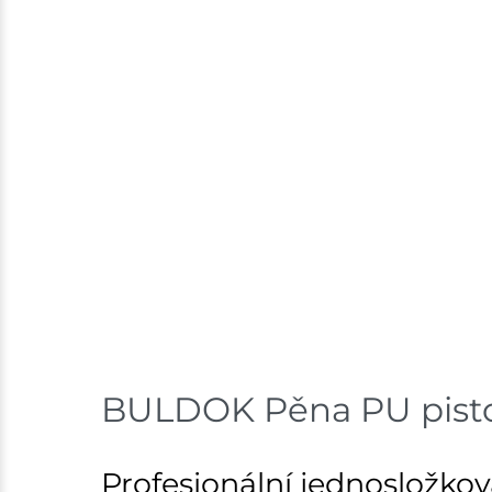
BULDOK Pěna PU pistol
Profesionální jednosložk