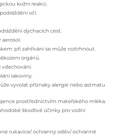
ickou kožní reakci.
podráždění očí.
dráždění dýchacích cest.
 aerosol.
kem: při zahřívání se může roztrhnout.
škození orgánů.
i vdechování.
ání rakoviny.
ůže vyvolat příznaky alergie nebo astmatu
jence prostřednictvím mateřského mléka.
uhodobé škodlivé účinky pro vodní
nné rukavice/ ochranný oděv/ ochranné