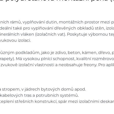
ích rámů, vyplňování dutin, montážních prostor mezi p
deální také pro vyplňování dřevěných obkladů stěn, izola
nerálních vláken (izolačních vat). Poskytuje výbornou te
ukovou izolaci.
ůzným podkladům, jako je zdivo, beton, kámen, dřevo, po
rapety). Má vysokou plnící schopnost, kvalitní rozměrovo
a zvukově izolační vlastnosti a neobsahuje freony. Pro a
 a stropem, v jádrech bytových domů apod.
 kabelových tras a potrubních systémů.
teplení střešních konstrukcí, spár mezi izolačními deska