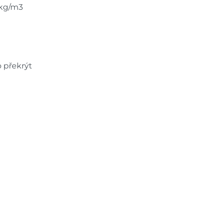
 kg/m3
o překrýt