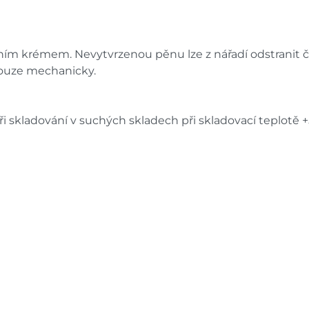
ím krémem. Nevytvrzenou pěnu lze z nářadí odstranit či
pouze mechanicky.
i skladování v suchých skladech při skladovací teplotě +5