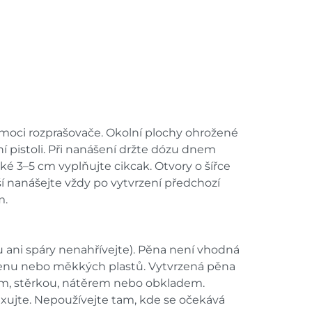
omoci rozprašovače. Okolní plochy ohrožené
í pistoli. Při nanášení držte dózu dnem
é 3–5 cm vyplňujte cikcak. Otvory o šířce
í nanášejte vždy po vytvrzení předchozí
m.
u ani spáry nenahřívejte). Pěna není vhodná
umenu nebo měkkých plastů. Vytvrzená pěna
elem, stěrkou, nátěrem nebo obkladem.
xujte. Nepoužívejte tam, kde se očekává