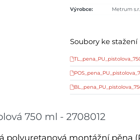
Výrobce:
Metrum s.r.
Soubory ke stažení
TL_pena_PU_pistolova_75
POS_pena_PU_pistolova_
BL_pena_PU_pistolova_7
ová 750 ml - 2708012
ová polyuretanová montážní pěna 