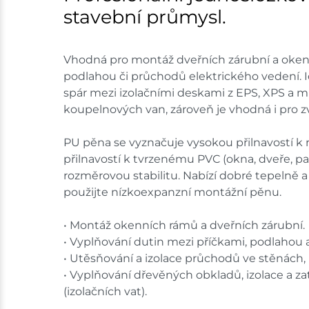
stavební průmysl.
Vhodná pro montáž dveřních zárubní a okenn
podlahou či průchodů elektrického vedení. I
spár mezi izolačními deskami z EPS, XPS a mi
koupelnových van, zároveň je vhodná i pro zv
PU pěna se vyznačuje vysokou přilnavostí k r
přilnavostí k tvrzenému PVC (okna, dveře, pa
rozměrovou stabilitu. Nabízí dobré tepelně 
použijte nízkoexpanzní montážní pěnu.
• Montáž okenních rámů a dveřních zárubní.
• Vyplňování dutin mezi příčkami, podlahou
• Utěsňování a izolace průchodů ve stěnách,
• Vyplňování dřevěných obkladů, izolace a za
(izolačních vat).