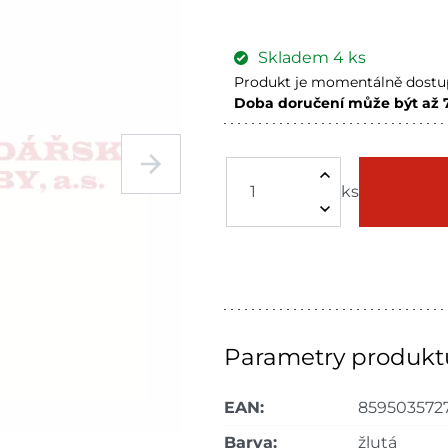
Skladem
4
ks
Produkt je momentálně dostup
Doba doručení může být až 
Velká Bíteš
Skladem n
Skladové množství na prodejn
ks
Ceny na prodejnách se moho
Parametry produkt
EAN:
859503572
Barva:
žlutá