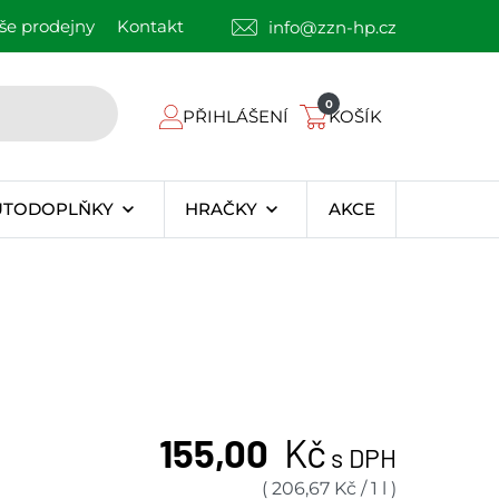
še prodejny
Kontakt
info@zzn-hp.cz
0
PŘIHLÁŠENÍ
KOŠÍK
UTODOPLŇKY
HRAČKY
AKCE
155,00
Kč
s DPH
(
206,67
Kč
/
1 l
)