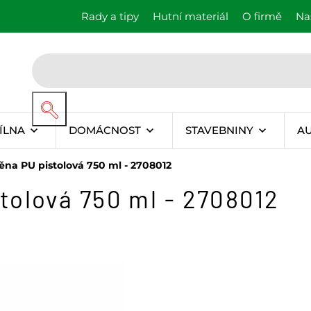
Rady a tipy
Hutní materiál
O firmě
Na
ÍLNA
DOMÁCNOST
STAVEBNINY
A
a PU pistolová 750 ml - 2708012
olová 750 ml - 2708012