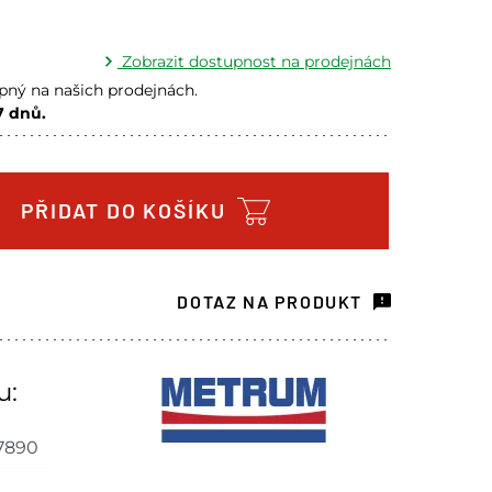
Zobrazit dostupnost na prodejnách
ný na našich prodejnách.
7 dnů.
a prodejně - doručení do 7 dnů
4 ks
ách je pouze orientační.
PŘIDAT DO KOŠÍKU
u lišit od cen na e-shopu.
DOTAZ NA PRODUKT
u:
7890