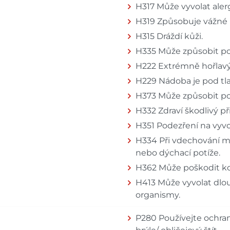
H317 Může vyvolat alerg
H319 Způsobuje vážné 
H315 Dráždí kůži.
H335 Může způsobit po
H222 Extrémně hořlavý
H229 Nádoba je pod tla
H373 Může způsobit po
H332 Zdraví škodlivý př
H351 Podezření na vyvol
H334 Při vdechování m
nebo dýchací potíže.
H362 Může poškodit ko
H413 Může vyvolat dlo
organismy.
P280 Používejte ochra