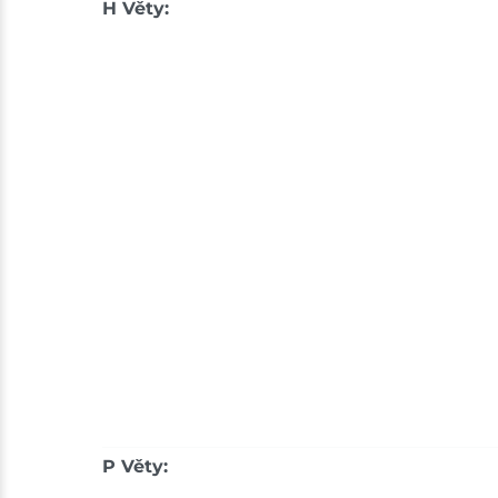
H Věty:
P Věty: