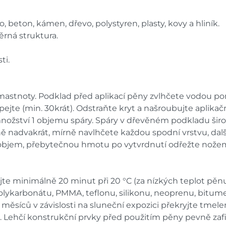
o, beton, kámen, dřevo, polystyren, plasty, kovy a hliník.
ěrná struktura.
ti.
 mastnoty. Podklad před aplikací pěny zvlhčete vodou p
ejte (min. 30krát). Odstraňte kryt a našroubujte aplikačn
ožství 1 objemu spáry. Spáry v dřevěném podkladu širok
 nadvakrát, mírně navlhčete každou spodní vrstvu, dalš
ůj objem, přebytečnou hmotu po vytvrdnutí odřežte nože
jte minimálně 20 minut při 20 °C (za nízkých teplot pěn
polykarbonátu, PMMA, teflonu, silikonu, neoprenu, bit
 3 měsíců v závislosti na sluneční expozici překryjte tm
Lehčí konstrukční prvky před použitím pěny pevně zafi