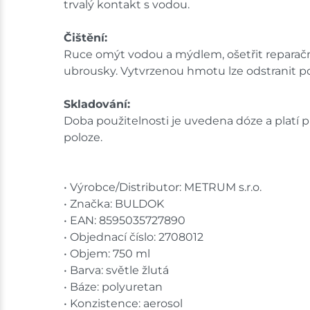
trvalý kontakt s vodou.
Čištění:
Ruce omýt vodou a mýdlem, ošetřit reparačn
ubrousky. Vytvrzenou hmotu lze odstranit 
Skladování:
Doba použitelnosti je uvedena dóze a platí př
poloze.
• Výrobce/Distributor: METRUM s.r.o.
• Značka: BULDOK
• EAN: 8595035727890
• Objednací číslo: 2708012
• Objem: 750 ml
• Barva: světle žlutá
• Báze: polyuretan
• Konzistence: aerosol