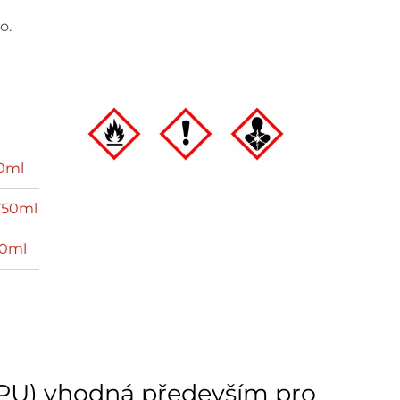
o.
0ml
750ml
50ml
(PU) vhodná především pro