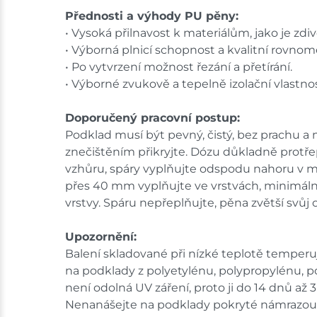
Přednosti a výhody PU pěny:
• Vysoká přilnavost k materiálům, jako je zdiv
• Výborná plnicí schopnost a kvalitní rovnom
• Po vytvrzení možnost řezání a přetírání.
• Výborné zvukově a tepelně izolační vlastnos
Doporučený pracovní postup:
Podklad musí být pevný, čistý, bez prachu a
znečištěním přikryjte. Dózu důkladně protřep
vzhůru, spáry vyplňujte odspodu nahoru v mn
přes 40 mm vyplňujte ve vrstvách, minimálně
vrstvy. Spáru nepřeplňujte, pěna zvětší sv
Upozornění:
Balení skladované při nízké teplotě temperu
na podklady z polyetylénu, polypropylénu, 
není odolná UV záření, proto ji do 14 dnů až
Nenanášejte na podklady pokryté námrazou. 