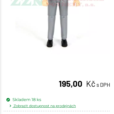
195,00
Kč
s DPH
Skladem
18
ks
Zobrazit dostupnost na prodejnách
Žďár nad Sázavou
3 ks