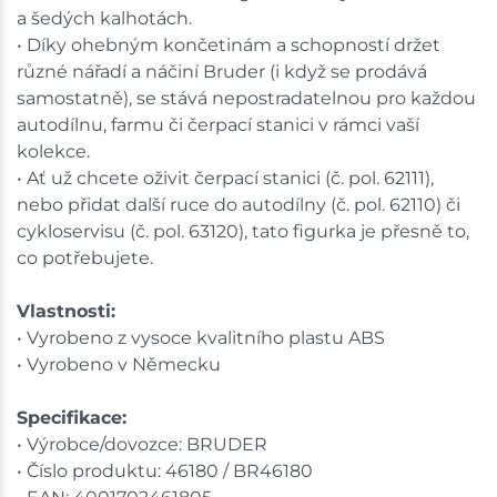
a šedých kalhotách.
• Díky ohebným končetinám a schopností držet
různé nářadí a náčiní Bruder (i když se prodává
samostatně), se stává nepostradatelnou pro každou
autodílnu, farmu či čerpací stanici v rámci vaší
kolekce.
• Ať už chcete oživit čerpací stanici (č. pol. 62111),
nebo přidat další ruce do autodílny (č. pol. 62110) či
cykloservisu (č. pol. 63120), tato figurka je přesně to,
co potřebujete.
Vlastnosti:
• Vyrobeno z vysoce kvalitního plastu ABS
• Vyrobeno v Německu
Specifikace:
• Výrobce/dovozce: BRUDER
• Číslo produktu: 46180 / BR46180