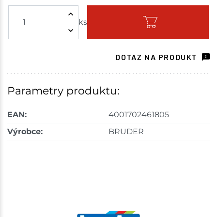
ks
Skladem - ihned k odeslání
Havlíčkův Brod
2 ks
DOTAZ NA PRODUKT
Skladem na prodejně - doručení do 7 dnů
Tišnov
4 ks
Parametry produktu:
Skladem na prodejně - doručení do 7 dnů
EAN:
4001702461805
Skuteč
2 ks
Výrobce:
BRUDER
Skladem na prodejně - doručení do 7 dnů
Velká Bíteš
2 ks
Skladem na prodejně - doručení do 7 dnů
Bystřice
1 ks