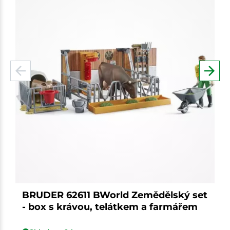
BRUDER 62611 BWorld Zemědělský set
- box s krávou, telátkem a farmářem