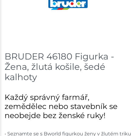
Skladem na prodejně - doručení do 7 dnů
Mohelnice
4 ks
Skladem na prodejně - doručení do 7 dnů
Skladové množství na prodejnách je pouze orientační.
BRUDER 46180 Figurka -
Ceny na prodejnách se mohou lišit od cen na e-
Žena, žlutá košile, šedé
shopu.
kalhoty
Každý správný farmář,
zemědělec nebo stavebník se
neobejde bez ženské ruky!
• Seznamte se s Bworld figurkou ženy v žlutém triku