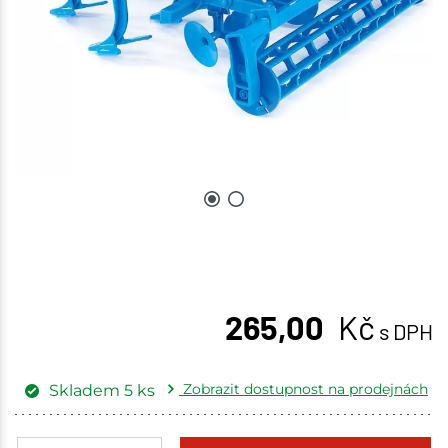
265,00
Kč
s DPH
Zobrazit dostupnost na prodejnách
Skladem
5
ks
Žďár nad Sázavou
1 ks