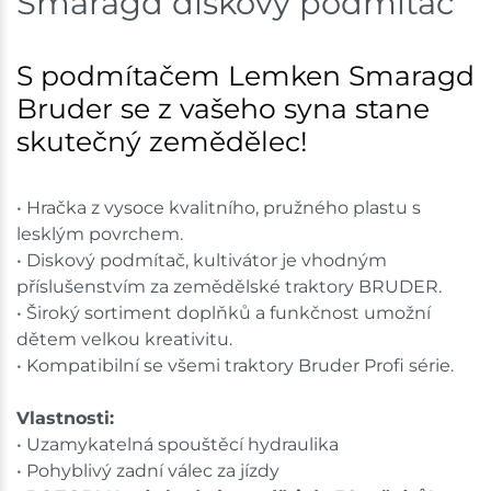
Smaragd diskový podmítač
shopu.
S podmítačem Lemken Smaragd
Bruder se z vašeho syna stane
skutečný zemědělec!
• Hračka z vysoce kvalitního, pružného plastu s
lesklým povrchem.
• Diskový podmítač, kultivátor je vhodným
příslušenstvím za zemědělské traktory BRUDER.
• Široký sortiment doplňků a funkčnost umožní
dětem velkou kreativitu.
• Kompatibilní se všemi traktory Bruder Profi série.
Vlastnosti:
• Uzamykatelná spouštěcí hydraulika
• Pohyblivý zadní válec za jízdy