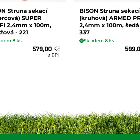
N Struna sekací
BISON Struna sekací
ercová) SUPER
(kruhová) ARMED P
FI 2,4mm x 100m,
2,4mm x 100m, šedá 
žová - 221
337
ladem
8
ks
Skladem
8
ks
579,00
Kč
599,
ks
ks
s DPH