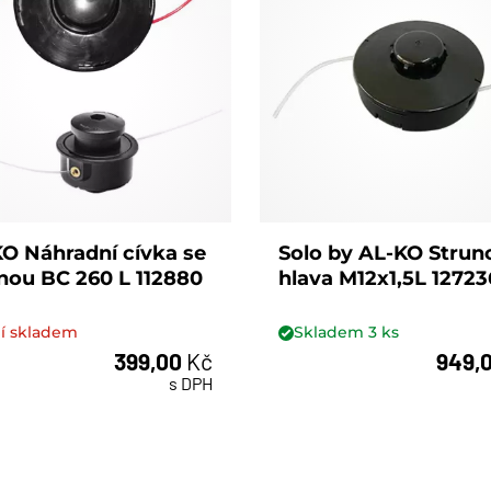
O Náhradní cívka se
Solo by AL-KO Strun
nou BC 260 L 112880
hlava M12x1,5L 12723
í skladem
Skladem
3
ks
399,00
Kč
949,
ks
s DPH