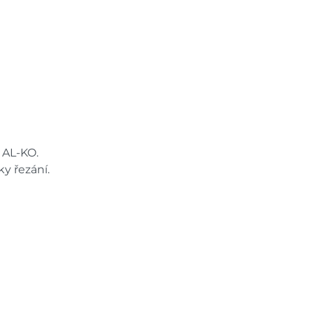
 AL-KO.
y řezání.