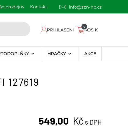
še prodejny
Kontakt
info@zzn-hp.cz
0
PŘIHLÁŠENÍ
KOŠÍK
UTODOPLŇKY
HRAČKY
AKCE
I 127619
549,00
Kč
s DPH