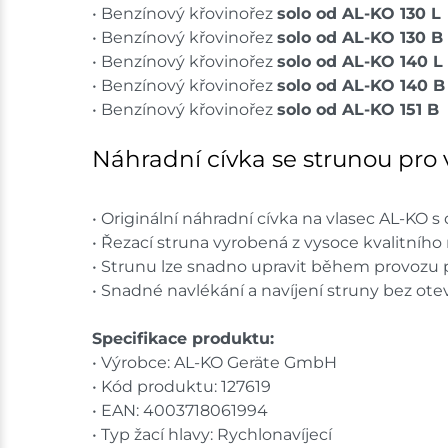
• Benzínový křovinořez
solo od AL-KO 130 L
• Benzínový křovinořez
solo od AL-KO 130 B
• Benzínový křovinořez
solo od AL-KO 140 L
• Benzínový křovinořez
solo od AL-KO 140 B
• Benzínový křovinořez
solo od AL-KO 151 B
Náhradní cívka se strunou pro 
• Originální náhradní cívka na vlasec AL-KO 
• Řezací struna vyrobená z vysoce kvalitního
• Strunu lze snadno upravit během provozu
• Snadné navlékání a navíjení struny bez otev
Specifikace produktu:
• Výrobce: AL-KO Geräte GmbH
• Kód produktu: 127619
• EAN: 4003718061994
• Typ žací hlavy: Rychlonavíjecí