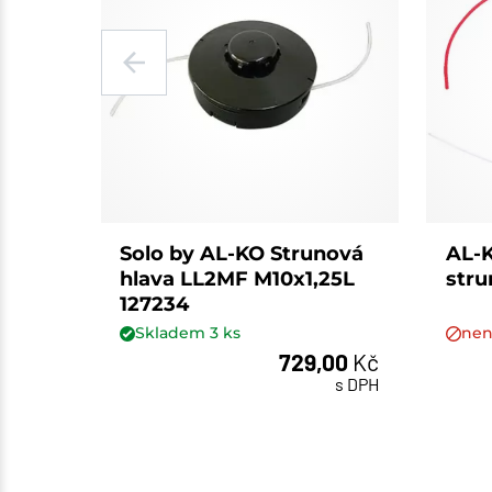
Solo by AL-KO Strunová
AL-K
hlava LL2MF M10x1,25L
stru
127234
Skladem
3
ks
nen
729,00
Kč
ks
s DPH