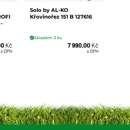
Solo by AL-KO
Solo
ROFI
Křovinořez 151 B 127616
Křovi
-
Skladem
3
ks
Skl
00
Kč
7 990,00
Kč
ks
s DPH
s DPH