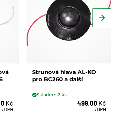
ová
Strunová hlava AL-KO
Solo
6
pro BC260 a další
hlava
PROF
Skladem
2
ks
není
00
Kč
499,00
Kč
ks
s DPH
s DPH