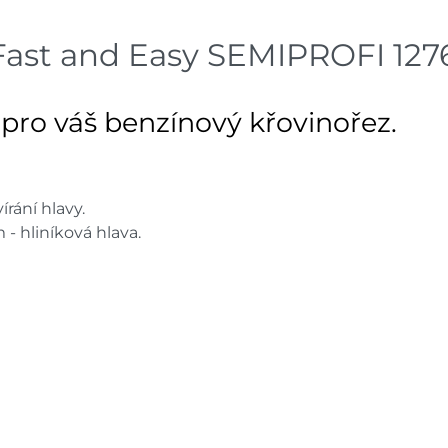
Fast and Easy SEMIPROFI 127
pro váš benzínový křovinořez.
rání hlavy.
- hliníková hlava.