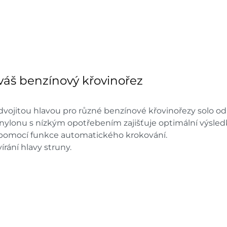
váš benzínový křovinořez
s dvojitou hlavou pro různé benzínové křovinořezy solo od
 nylonu s nízkým opotřebením zajišťuje optimální výsledk
 pomocí funkce automatického krokování.
írání hlavy struny.