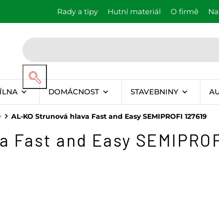
Rady a tipy
Hutní materiál
O firmě
Na
ÍLNA
DOMÁCNOST
STAVEBNINY
A
y
AL-KO Strunová hlava Fast and Easy SEMIPROFI 127619
a Fast and Easy SEMIPROF