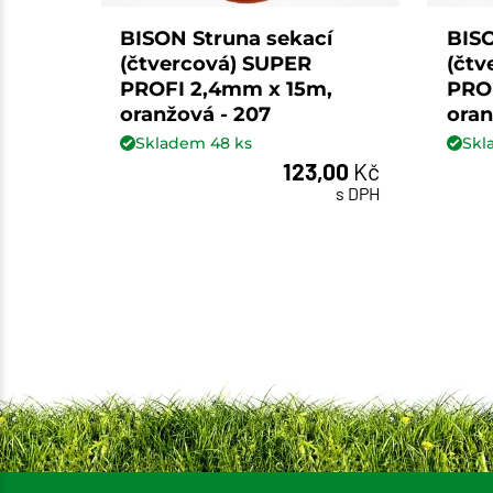
BISON Struna sekací
BISO
(čtvercová) SUPER
(čtv
PROFI 2,4mm x 15m,
PRO
oranžová - 207
oran
Skladem
48
ks
Sk
123,00
Kč
ks
s DPH